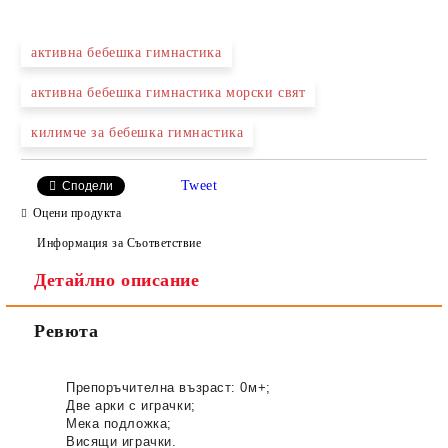
САМО ПОПЪЛНЕТЕ 2 ПОЛЕТА
активна бебешка гимнастика
активна бебешка гимнастика морски свят
Ние ще се свържем с вас в рамките на работния ден.
килимче за бебешка гимнастика
Tweet
Сподели
Оцени продукта
Информация за Съответствие
Детайлно описание
Ревюта
Препоръчителна възраст: 0м+;
Две арки с играчки;
Мека подложка;
Висящи играчки.