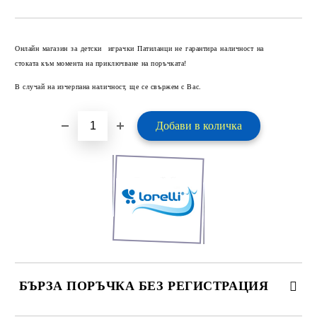
Добави в желани
Онлайн магазин за детски играчки Патиланци не гарантира наличност на
стоката към момента на приключване на поръчката!
В случай на изчерпана наличност, ще се свържем с Вас.
БЪРЗА ПОРЪЧКА БЕЗ РЕГИСТРАЦИЯ