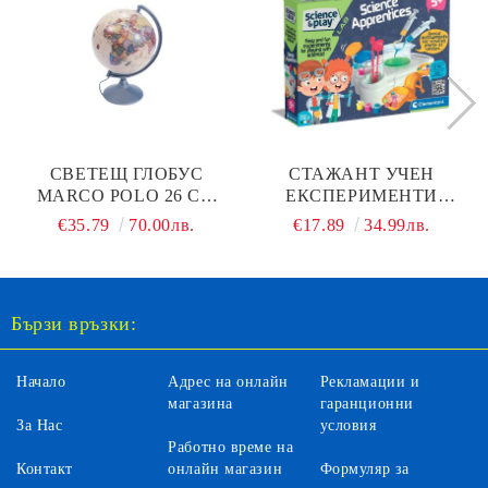
СВЕТЕЩ ГЛОБУС
СТАЖАНТ УЧЕН
MARCO POLO 26 СМ
ЕКСПЕРИМЕНТИ
NOVA RICO
JUNIOR CLEMENTONI
€35.79
70.00лв.
€17.89
34.99лв.
SCIENCE PLAY 61357
Бързи връзки:
Начало
Адрес на онлайн
Рекламации и
магазина
гаранционни
За Нас
условия
Работно време на
Контакт
онлайн магазин
Формуляр за