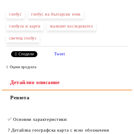
САМО ПОПЪЛНЕТЕ 2 ПОЛЕТА
глобус
глобус на български език
глобуси и карти
малкият изследовател
Ние ще се свържем с вас в рамките на работния ден.
светещ глобус
Tweet
Сподели
Оцени продукта
Детайлно описание
Ревюта
✅
Основни характеристики:
? Детайлна географска карта с ясно обозначени