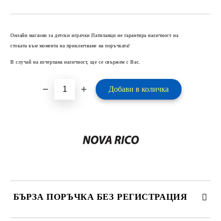
Добави в желани
Онлайн магазин за детски играчки Патиланци не гарантира наличност на
стоката към момента на приключване на поръчката!
В случай на изчерпана наличност, ще се свържем с Вас.
БЪРЗА ПОРЪЧКА БЕЗ РЕГИСТРАЦИЯ