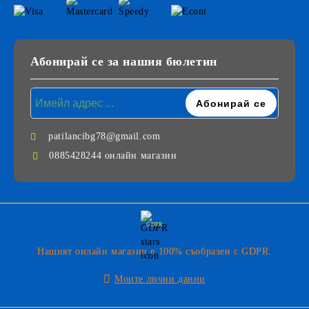
Абонирай се за нашия бюлетин
patilancibg78@gmail.com
0885428244 онлайн магазин
GDPR
Нашият онлайн магазин е 100% съобразен с GDPR.
Моите лични данни