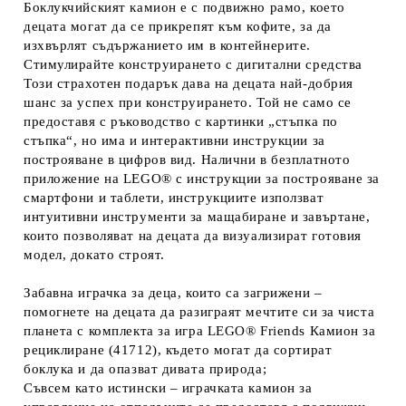
Боклукчийският камион е с подвижно рамо, което
децата могат да се прикрепят към кофите, за да
изхвърлят съдържанието им в контейнерите.
Стимулирайте конструирането с дигитални средства
Този страхотен подарък дава на децата най-добрия
шанс за успех при конструирането. Той не само се
предоставя с ръководство с картинки „стъпка по
стъпка“, но има и интерактивни инструкции за
построяване в цифров вид. Налични в безплатното
приложение на LEGO® с инструкции за построяване за
смартфони и таблети, инструкциите използват
интуитивни инструменти за мащабиране и завъртане,
които позволяват на децата да визуализират готовия
модел, докато строят.
Забавна играчка за деца, които са загрижени –
помогнете на децата да разиграят мечтите си за чиста
планета с комплекта за игра LEGO® Friends Камион за
рециклиране (41712), където могат да сортират
боклука и да опазват дивата природа;
Съвсем като истински – играчката камион за