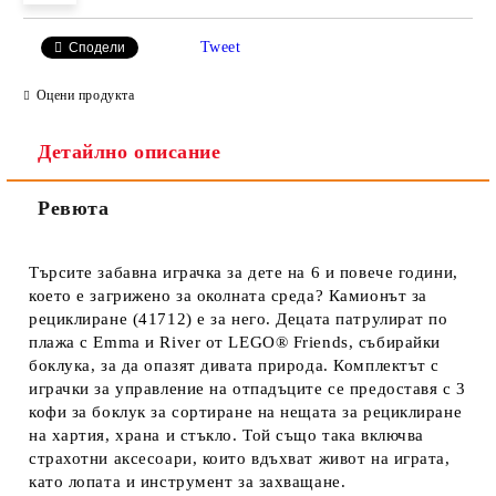
Tweet
Сподели
Оцени продукта
Детайлно описание
Ревюта
Търсите забавна играчка за дете на 6 и повече години,
което е загрижено за околната среда? Камионът за
рециклиране (41712) е за него. Децата патрулират по
плажа с Emma и River от LEGO® Friends, събирайки
боклука, за да опазят дивата природа. Комплектът с
играчки за управление на отпадъците се предоставя с 3
кофи за боклук за сортиране на нещата за рециклиране
на хартия, храна и стъкло. Той също така включва
страхотни аксесоари, които вдъхват живот на играта,
като лопата и инструмент за захващане.