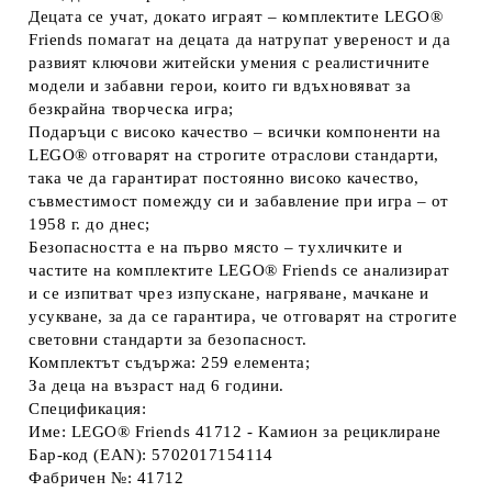
Децата се учат, докато играят – комплектите LEGO®
Friends помагат на децата да натрупат увереност и да
развият ключови житейски умения с реалистичните
модели и забавни герои, които ги вдъхновяват за
безкрайна творческа игра;
Подаръци с високо качество – всички компоненти на
LEGO® отговарят на строгите отраслови стандарти,
така че да гарантират постоянно високо качество,
съвместимост помежду си и забавление при игра – от
1958 г. до днес;
Безопасността е на първо място – тухличките и
частите на комплектите LEGO® Friends се анализират
и се изпитват чрез изпускане, нагряване, мачкане и
усукване, за да се гарантира, че отговарят на строгите
световни стандарти за безопасност.
Комплектът съдържа: 259 елемента;
За деца на възраст над 6 години.
Спецификация:
Име: LEGO® Friends 41712 - Камион за рециклиране
Бар-код (EAN): 5702017154114
Фабричен №: 41712