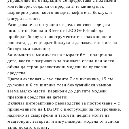
управление на отпадъците се предоставя с подвижни
контейнери, седалки отпред за 2-те миникукли,
шарнирно рамо, което повдига кофите за боклук, и
фигура на енот;
Разиграване на ситуации от реалния свят – децата
помагат на Emma и River от LEGO® Friends да
приберат боклука с инструментите за захващане и
лопатата, да сортират боклука и да закачат кофите за
боклук към камиона;
За момчета и момичета на възраст 6+ – подарък за
дете, което е загрижено за околната среда или което
обича да строи реалистични модели на превозни
средства;
Цветен експонат – със своите 7 см височина, 15 см
дължина и 6 см ширина този боклукчийски камион
заема малко място, паркиран до другите модели
превозни средства на детето;
Включва интерактивно ръководство за построяване – с
приложението на LEGO® с инструкции за построяване,
налично за смартфони и таблети, децата могат да
мащабират, завъртат и визуализират модела от всички
ъгли, докато строят;