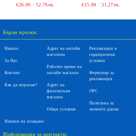
КЪМПИНГ СРЕД
LEGO FRIENDS 42694
€26.99
52.79лв.
€15.99
31.27лв.
ПРИРОДАТА LEGO
FRIENDS 42682
Бързи връзки:
Начало
Адрес на онлайн
Рекламации и
магазина
гаранционни
За Нас
условия
Работно време на
Контакт
онлайн магазин
Формуляр за
рекламация
Как да поръчам?
Адрес на
физическия
ОРС
магазин
Политика за
Общи условия
личните данни
Начини на плащане
Информация за контакти: