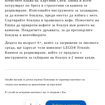
изчистите плажа на Хартлейк Сити. Emma и River
патрулират по брега в страхотния си камион за
рециклиране. Използвайте инструмента за захващане,
за да вземете боклука, преди енотът да избяга с него.
Сортирайте боклука в правилната кофа. Помогнете на
Emma да прикрепи кофите за боклук към рамото на
камиона. Повдигнете дръжката, за да прехвърлите
боклука в контейнерите.
Децата на възраст 6+, които са загрижени за околната
среда, ще харесат този комплект LEGO® Friends
Камион за рециклиране, който се предлага с
инструменти за събиране на боклук и 2 мини кукли.
Добави в желани
Онлайн магазин за детски играчки Патиланци не гарантира наличност на
стоката към момента на приключване на поръчката!
В случай на изчерпана наличност, ще се свържем с Вас.