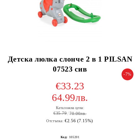
Детска люлка слонче 2 в 1 PILSAN
07523 сив
-7%
€33.23
64.99лв.
Каталожна цена:
€35.79
70.00лв.
€2.56 (7.15%)
Отстъпка:
Код:
105201