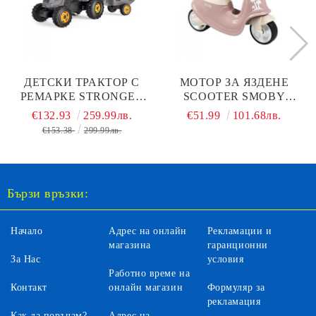
ДЕТСКИ ТРАКТОР С
МОТОР ЗА ЯЗДЕНЕ
РЕМАРКЕ STRONGER
SCOOTER SMOBY
XXL SMOBY 710202
7600721008
€132.93
259.99лв.
€51.99
101.68лв.
€153.38
299.99лв.
Бързи връзки:
Начало
Адрес на онлайн
Рекламации и
магазина
гаранционни
За Нас
условия
Работно време на
Контакт
онлайн магазин
Формуляр за
рекламация
Как да поръчам?
Адрес на