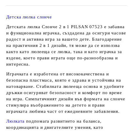
Детска люлка слонче
Детската люлка Слонче 2 в 1 PILSAN 07523 е забавна
и функционална играчка, създадена да осигури часове
радост и активна игра за вашето дете. Благодарение
на практичния 2 в 1 дизайн, тя може да се използва
както като люлееща се люлка, така и като играчка за
яздене, което прави играта още по-разнообразна и
интересна.
Играчката е изработена от висококачествена и
безопасна пластмаса, която е здрава и устойчива на
натоварване. Стабилната люлееща основа и удобните
дръжки осигуряват безопасност и комфорт по време
на игра. Симпатичният дизайн във формата на слонче
стимулира въображението на детето и прави
играчката любима част от ежедневните забавления.
Люлката
подпомага развитието на баланса,
координацията и двигателните умения, като