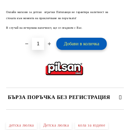
Добави в желани
Онлайн магазин за детски играчки Патиланци не гарантира наличност на
стоката към момента на приключване на поръчката!
В случай на изчерпана наличност, ще се свържем с Вас.
БЪРЗА ПОРЪЧКА БЕЗ РЕГИСТРАЦИЯ
САМО ПОПЪЛНЕТЕ 2 ПОЛЕТА
детска люлка
Детска люлка
кола за яздене