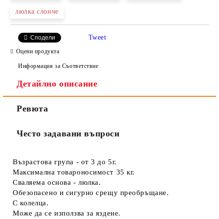
люлка слонче
Ние ще се свържем с вас в рамките на работния ден.
Tweet
Сподели
Оцени продукта
Информация за Съответствие
Детайлно описание
Ревюта
Често задавани въпроси
Възрастова група - от 3 до 5г.
Максимална товароносимост 35 кг.
Сваляема основа - люлка.
Обезопасено и сигурно срещу преобръщане.
С колелца.
Може да се използва за яздене.