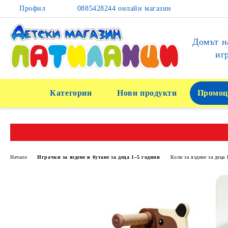
Профил
0885428244 онлайн магазин
Домът н
иг
Категории
Нови продукти
Промоц
Начало
Играчки за яздене и бутане за деца 1–5 години
Коли за яздене за деца 