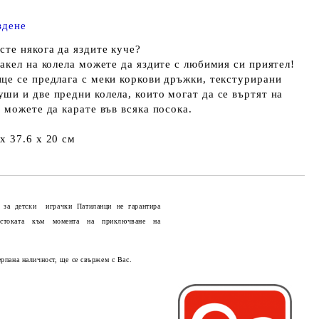
яздене
сте някога да яздите куче?
дакел на колела можете да яздите с любимия си приятел!
нце се предлага с меки коркови дръжки, текстурирани
ши и две предни колела, които могат да се въртят на
а можете да карате във всяка посока.
x 37.6 x 20 см
 за детски играчки Патиланци не гарантира
 стоката към момента на приключване на
Добави в желани
ерпана наличност, ще се свържем с Вас.