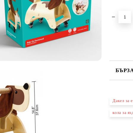
БЪРЗ
САМО ПО
Дакел за е
Ние ще се
кола за яз