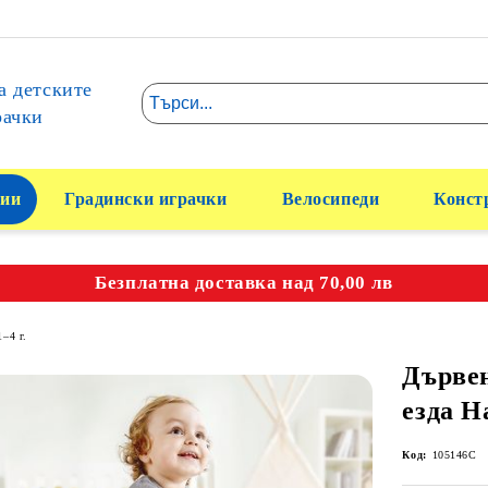
а детските
рачки
ии
Градински играчки
Велосипеди
Конст
Безплатна доставка над 70,00 лв
1–4 г.
Дървен
езда H
Код:
105146C