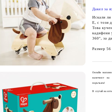
Дакел за 
Искали ли 
Е, с този 
Това куче
кадифени у
360°, за д
Размер 56 
Онлайн магазин
наличност на
поръчката!
В случай на изч