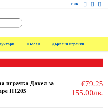
EUR
руктори
Пъзели
Дървени играчки
€79.25
а играчка Дакел за
ape H1205
155.00лв.