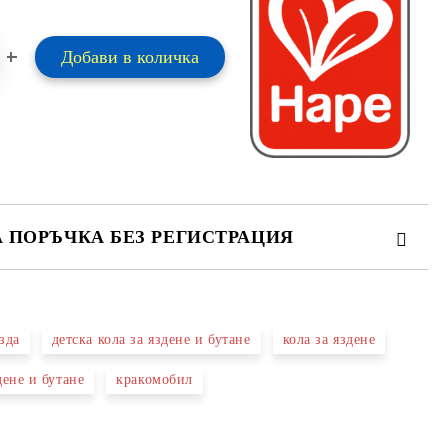
А ПОРЪЧКА БЕЗ РЕГИСТРАЦИЯ
ПЪЛНЕТЕ 2 ПОЛЕТА
зда
детска кола за яздене и бутане
кола за яздене
 свържем с вас в рамките на работния ден.
дене и бутане
кракомобил