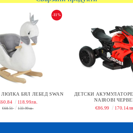
-11%
ЛЮЛКА БЯЛ ЛЕБЕД SWAN
ДЕТСКИ АКУМУЛАТОР
NAIROBI ЧЕРВ
€60.84
118.99лв.
€86.99
170.14лв
€68.51
133.99лв.