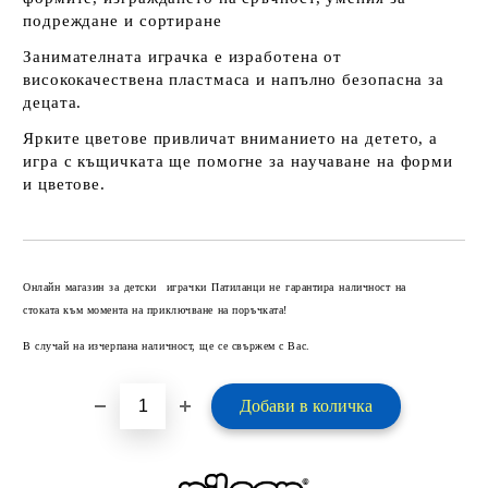
подреждане и сортиране
Занимателната играчка е изработена от
висококачествена пластмаса и напълно безопасна за
децата.
Ярките цветове привличат вниманието на детето, а
игра с къщичката ще помогне за научаване на форми
и цветове.
Добави в желани
Онлайн магазин за детски играчки Патиланци не гарантира наличност на
стоката към момента на приключване на поръчката!
В случай на изчерпана наличност, ще се свържем с Вас.