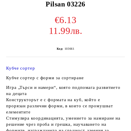
Pilsan 03226
€6.13
11.99лв.
Код:
103661
Кубче сортер
Кубче сортер с форми за сортиране
Игра „Търси и намери“, която подпомага развитието
на децата
Конструкторът е с формата на куб, който е
прорязан различни форми, в които се промушват
елементите
Стимулира координацията, умението за намиране на
решение чрез проба и грешка, научаването на
формите, изграждането на сръчност, умения за