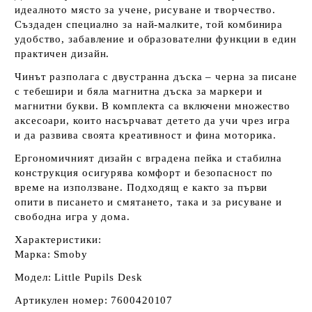
идеалното място за учене, рисуване и творчество.
Създаден специално за най-малките, той комбинира
удобство, забавление и образователни функции в един
практичен дизайн.
Чинът разполага с двустранна дъска – черна за писане
с тебешири и бяла магнитна дъска за маркери и
магнитни букви. В комплекта са включени множество
аксесоари, които насърчават детето да учи чрез игра
и да развива своята креативност и фина моторика.
Ергономичният дизайн с вградена пейка и стабилна
конструкция осигурява комфорт и безопасност по
време на използване. Подходящ е както за първи
опити в писането и смятането, така и за рисуване и
свободна игра у дома.
Характеристики:
Марка: Smoby
Модел: Little Pupils Desk
Артикулен номер: 7600420107