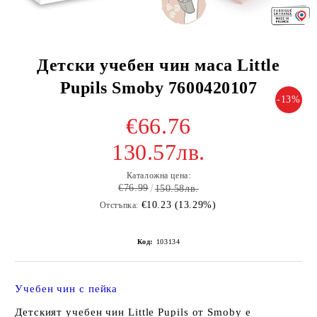
Детски учебен чин маса Little
Pupils Smoby 7600420107
-13%
€66.76
130.57лв.
Каталожна цена:
€76.99
150.58лв.
€10.23 (13.29%)
Отстъпка:
Код:
103134
Учебен чин с пейка
Детският учебен чин Little Pupils от Smoby е