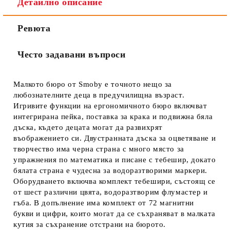
Детайлно описание
Ревюта
Често задавани въпроси
Малкото бюро от Smoby е точното нещо за
любознателните деца в предучилищна възраст.
Игривите функции на ергономичното бюро включват
интегрирана пейка, поставка за крака и подвижна бяла
дъска, където децата могат да развихрят
въображението си. Двустранната дъска за оцветяване и
творчество има черна страна с много място за
упражнения по математика и писане с тебешир, докато
бялата страна е чудесна за водоразтворими маркери.
Оборудването включва комплект тебешири, състоящ се
от шест различни цвята, водоразтворим флумастер и
гъба. В допълнение има комплект от 72 магнитни
букви и цифри, които могат да се съхраняват в малката
кутия за съхранение отстрани на бюрото.