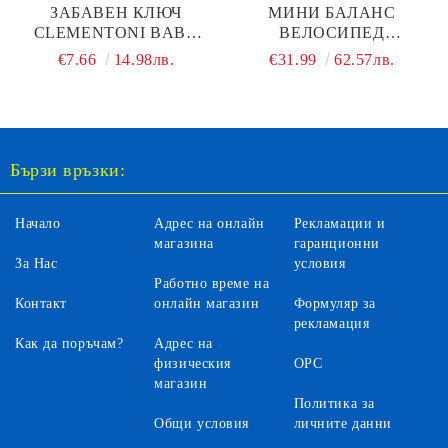
ЗАБАВЕН КЛЮЧ
МИНИ БАЛАНС
CLEMENTONI BABY
ВЕЛОСИПЕД
17893
ROLLYBOO BYOX
€7.66
14.98лв.
€31.99
62.57лв.
GREEN
Бързи връзки:
Начало
Адрес на онлайн
Рекламации и
магазина
гаранционни
За Нас
условия
Работно време на
Контакт
онлайн магазин
Формуляр за
рекламация
Как да поръчам?
Адрес на
физическия
ОРС
магазин
Политика за
Общи условия
личните данни