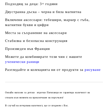
Подходящ за деца: 3+ години
Двустранна дъска – черна и бяла магнитна
Включени аксесоари: тебешири, маркер с гъба,
магнитни букви и цифри
Места за съхранение на аксесоари
Стабилна и безопасна конструкция
Произведен във Франция
Можете да комбинирате този чин с нашите
ученически раници
Разгледайте и колекцията ни от продукти за
рисуване
Добави в желани
Онлайн магазин за детски играчки Патиланци не гарантира наличност на
стоката към момента на приключване на поръчката!
В случай на изчерпана наличност, ще се свържем с Вас.