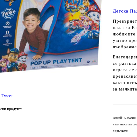
Детска Пал
Превърнете
палатка Pa
любимите 
уютно про
въображае
Благодарен
се разгъв
играта се 
пренасяне
както отвъ
за малките
Tweet
ени продукта
Онлайн магазин 
наличност на ст
поръчката!