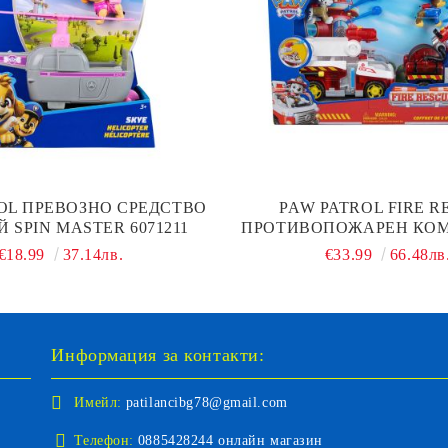
OL ПРЕВОЗНО СРЕДСТВО
PAW PATROL FIRE R
 SPIN MASTER 6071211
ПРОТИВОПОЖАРЕН КОМ
ИГРА С ЧЕЙС И МАРШ
€18.99
37.14лв.
€33.99
66.48лв
MASTER 607347
Информация за контакти:
Имейл:
patilancibg78@gmail.com
Телефон:
0885428244 онлайн магазин