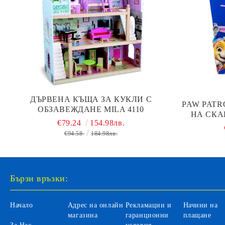
ДЪРВЕНА КЪЩА ЗА КУКЛИ С
PAW PATR
ОБЗАВЕЖДАНЕ MILA 4110
НА СКАЙ
€79.24
154.98лв.
€94.58
184.98лв.
Бързи връзки:
Начало
Адрес на онлайн
Рекламации и
Начини на
магазина
гаранционни
плащане