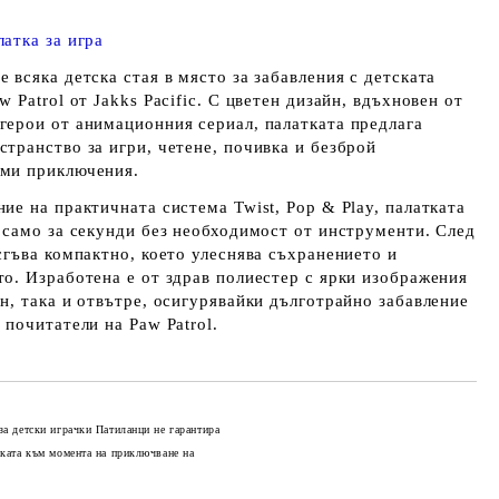
атка за игра
 всяка детска стая в място за забавления с детската
w Patrol от Jakks Pacific. С цветен дизайн, вдъхновен от
герои от анимационния сериал, палатката предлага
странство за игри, четене, почивка и безброй
ми приключения.
ие на практичната система Twist, Pop & Play, палатката
а само за секунди без необходимост от инструменти. След
сгъва компактно, което улеснява съхранението и
то. Изработена е от здрав полиестер с ярки изображения
н, така и отвътре, осигурявайки дълготрайно забавление
 почитатели на Paw Patrol.
за детски играчки Патиланци не гарантира
оката към момента на приключване на
Добави в желани