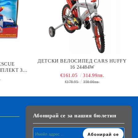
ДЕТСКИ ВЕЛОСИПЕД CARS HUFFY
ESCUE
16 24484W
ПЛЕКТ ЗА
€161.05
314.99лв.
АЛ SPIN
.
1
€178.95
350.00лв.
Абонирай се за нашия бюлетин