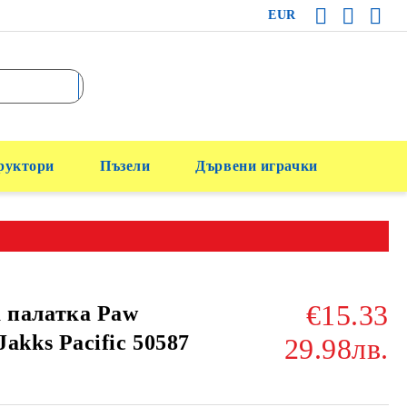
EUR
руктори
Пъзели
Дървени играчки
€15.33
 палатка Paw
Jakks Pacific 50587
29.98лв.