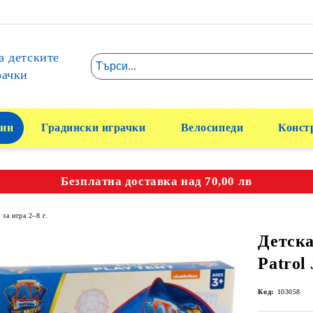
а детските
рачки
ии
Градински играчки
Велосипеди
Конст
Безплатна доставка над 70,00 лв
 за игра 2–8 г.
Детска
Patrol 
Код:
103058