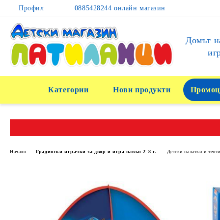
Профил
0885428244 онлайн магазин
Домът н
иг
Категории
Нови продукти
Промоц
Начало
Градински играчки за двор и игра навън 2–8 г.
Детски палатки и тенти