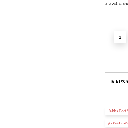
В случай на изч
БЪРЗ
САМО ПО
Jakks Pacif
Ние ще се
детска пал