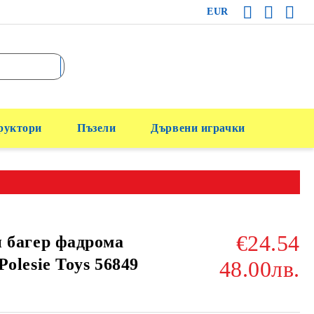
EUR
руктори
Пъзели
Дървени играчки
€24.54
 багер фадрома
Polesie Toys 56849
48.00лв.