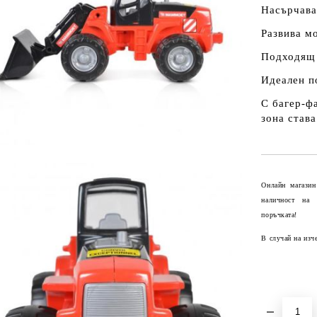
Насърчава
Развива м
Подходящ з
Идеален п
С багер‑фа
зона става
Онлайн магазин
наличност на
поръчката!
В случай на изч