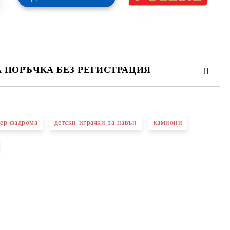
А ПОРЪЧКА БЕЗ РЕГИСТРАЦИЯ
ПЪЛНЕТЕ 2 ПОЛЕТА
гер фадрома
детски играчки за навън
камиони
 свържем с вас в рамките на работния ден.