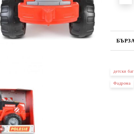
БЪРЗ
САМО ПО
детски ба
Ние ще се
Фадрома