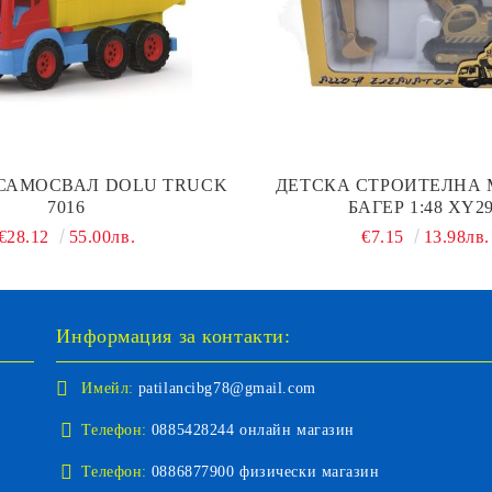
САМОСВАЛ DOLU TRUCK
ДЕТСКА СТРОИТЕЛНА
7016
БАГЕР 1:48 XY2
€28.12
55.00лв.
€7.15
13.98лв.
Информация за контакти:
Имейл:
patilancibg78@gmail.com
Телефон:
0885428244 онлайн магазин
Телефон:
0886877900 физически магазин