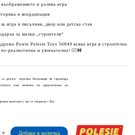
 въображението и ролева игра
оторика и координация
а игра в пясъчник, двор или детска стая
одарък за малки „строители“
дрома Power Polesie Toys 56849 всяка игра в строителна
 по‑реалистична и увлекателна! 👷‍♂️🚧
 за детски играчки Патиланци не гарантира
 стоката към момента на приключване на
Добави в желани
ерпана наличност, ще се свържем с Вас.