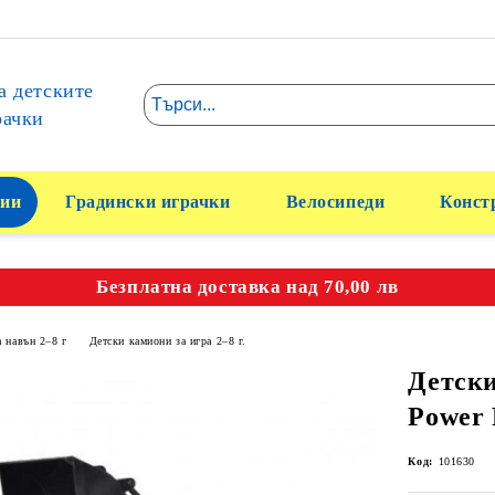
а детските
рачки
ии
Градински играчки
Велосипеди
Конст
Безплатна доставка над 70,00 лв
а навън 2–8 г
Детски камиони за игра 2–8 г.
Детски
Power 
Код:
101630