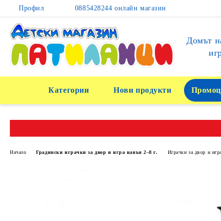
Профил
0885428244 онлайн магазин
Домът н
иг
Категории
Нови продукти
Промоц
Начало
Градински играчки за двор и игра навън 2–8 г.
Играчки за двор и игр