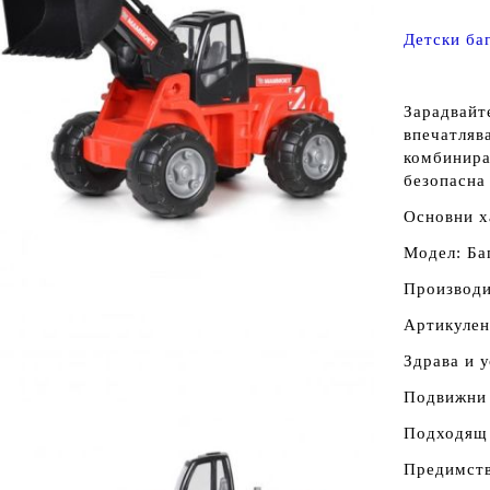
Детски ба
Зарадвайт
впечатляв
комбинира
безопасна 
Основни х
Модел: Ба
Производит
Артикулен
Здрава и 
Подвижни 
Подходящ 
Предимств