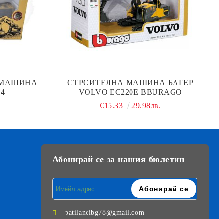
 МАШИНА
СТРОИТЕЛНА МАШИНА БАГЕР
94
VOLVO EC220E BBURAGO
€15.33
29.98лв.
Абонирай се за нашия бюлетин
patilancibg78@gmail.com