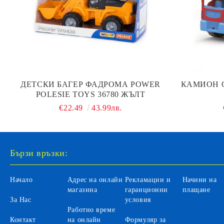
ДЕТСКИ БАГЕР ФАДРОМА POWER
КАМИОН 
POLESIE TOYS 36780 ЖЪЛТ
€22.49
43.99лв.
Бързи връзки:
Начало
Адрес на онлайн
Рекламации и
Начини на
магазина
гаранционни
плащане
За Нас
условия
Работно време
Контакт
на онлайн
Формуляр за