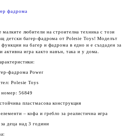
гер фадрома
е малките любители на строителна техника с този
ащ детски багер‑фадрома от Polesie Toys! Моделът
 функции на багер и фадрома в едно и е създаден за
и активна игра както навън, така и у дома.
арактеристики:
гер‑фадрома Power
ел: Polesie Toys
 номер: 56849
устойчива пластмасова конструкция
елементи – кофа и гребло за реалистична игра
за деца над 3 години
а: