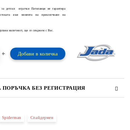
 за детски играчки Патиланци не гарантира
 стоката към момента на приключване на
Добави в желани
ерпана наличност, ще се свържем с Вас.
А ПОРЪЧКА БЕЗ РЕГИСТРАЦИЯ
ПЪЛНЕТЕ 2 ПОЛЕТА
Spiderman
Спайдермен
 свържем с вас в рамките на работния ден.