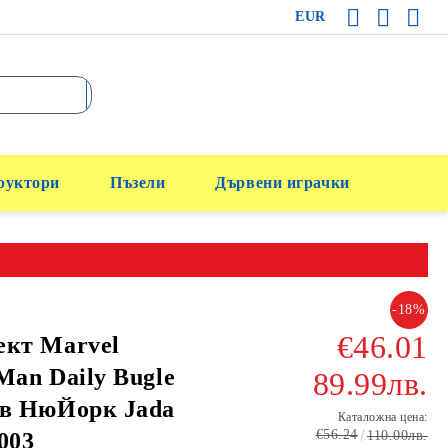
EUR
руктори
Пъзели
Дървени играчки
-18%
€46.01
ект Marvel
Man Daily Bugle
89.99лв.
 в НюЙорк Jada
Каталожна цена:
€56.24
003
110.00лв.