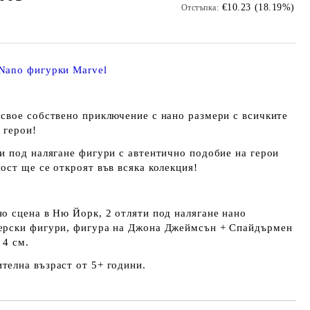
€10.23 (18.19%)
Отстъпка:
Nano фигурки Marvel
 свое собствено приключение с нано размери с всичките
 герои!
ти под налягане фигури с автентично подобие на герои
ост ще се откроят във всяка колекция!
но сцена в Ню Йорк, 2 отляти под налягане нано
ерски фигури, фигура на Джона Джеймсън + Спайдърмен
 4 см.
телна възраст от 5+ години.