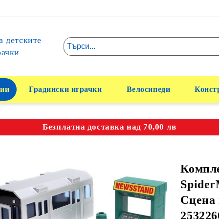
а детските
рачки
ии
Градински играчки
Велосипеди
Конст
Безплатна доставка над 70,00 лв
Компл
Spider
Сцена
253226