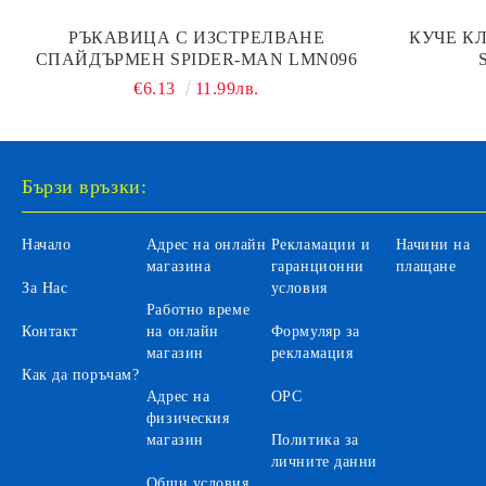
РЪКАВИЦА С ИЗСТРЕЛВАНЕ
КУЧЕ К
СПАЙДЪРМЕН SPIDER-MAN LMN096
€6.13
11.99лв.
Бързи връзки:
Начало
Адрес на онлайн
Рекламации и
Начини на
магазина
гаранционни
плащане
За Нас
условия
Работно време
Контакт
на онлайн
Формуляр за
магазин
рекламация
Как да поръчам?
Адрес на
ОРС
физическия
магазин
Политика за
личните данни
Общи условия