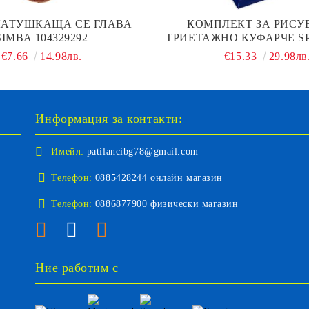
ЛАТУШКАЩА СЕ ГЛАВА
КОМПЛЕКТ ЗА РИСУ
SIMBA 104329292
ТРИЕТАЖНО КУФАРЧЕ S
668277
€7.66
14.98лв.
€15.33
29.98лв
Информация за контакти:
Имейл:
patilancibg78@gmail.com
Телефон:
0885428244 онлайн магазин
Телефон:
0886877900 физически магазин
Ние работим с