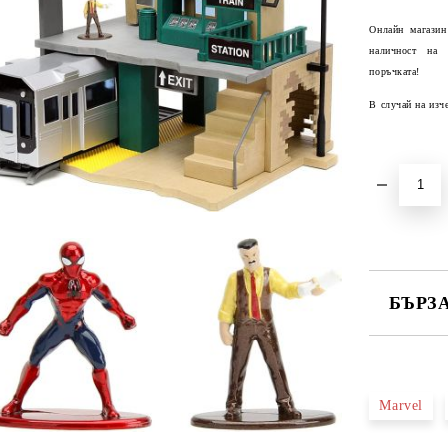
Онлайн магазин
наличност на
поръчката!
В случай на изч
БЪРЗ
САМО ПО
Marvel
Ние ще се