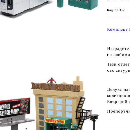
Код:
101162
Комплект 
Изградете
си любими
Тези отле
със сигурн
Делукс на
колекцион
Евъргрийн
Препоръчи