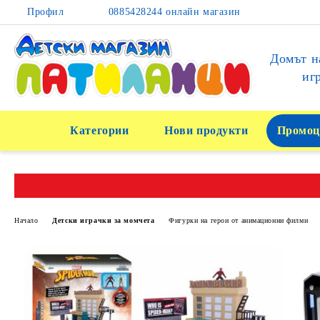
Профил
0885428244 онлайн магазин
Домът н
иг
Категории
Нови продукти
Промоц
Начало
Детски играчки за момчета
Фигурки на герои от анимационни филми