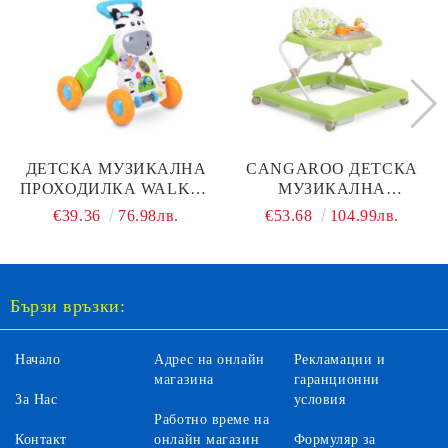
ДЕТСКА МУЗИКАЛНА
CANGAROO ДЕТСКА
ПРОХОДИЛКА WALKER
МУЗИКАЛНА
LITTLE ZEBRA 2В1
ПРОХОДИЛКА EDDY,
€39.36
76.98лв.
€53.68
104.99лв.
ЗЕЛЕНА
Бързи връзки:
Начало
Адрес на онлайн
Рекламации и
магазина
гаранционни
За Нас
условия
Работно време на
Контакт
онлайн магазин
Формуляр за