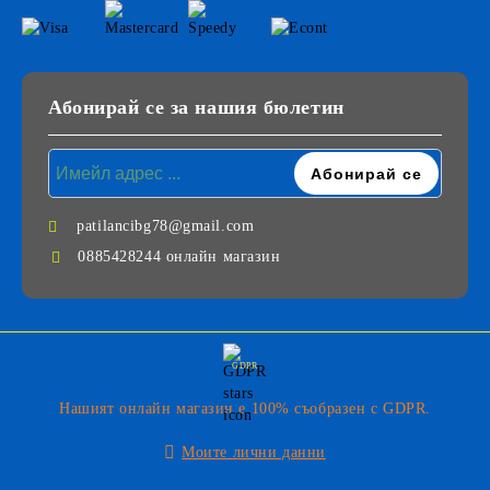
Абонирай се за нашия бюлетин
patilancibg78@gmail.com
0885428244 онлайн магазин
GDPR
Нашият онлайн магазин е 100% съобразен с GDPR.
Моите лични данни