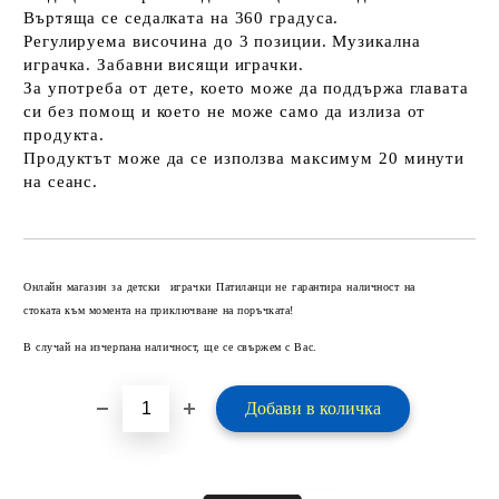
Въртяща се седалката на 360 градуса.
Регулируема височина до 3 позиции. Музикална
играчка. Забавни висящи играчки.
За употреба от дете, което може да поддържа главата
си без помощ и което не може само да излиза от
продукта.
Продуктът може да се използва максимум 20 минути
на сеанс.
Добави в желани
Онлайн магазин за детски играчки Патиланци не гарантира наличност на
стоката към момента на приключване на поръчката!
В случай на изчерпана наличност, ще се свържем с Вас.