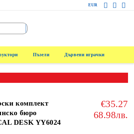
EUR
руктори
Пъзели
Дървени играчки
€35.27
рски комплект
инско бюро
68.98лв.
AL DESK YY6024