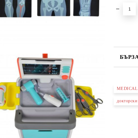
БЪРЗ
САМО ПО
MEDICAL
Ние ще се
докторски