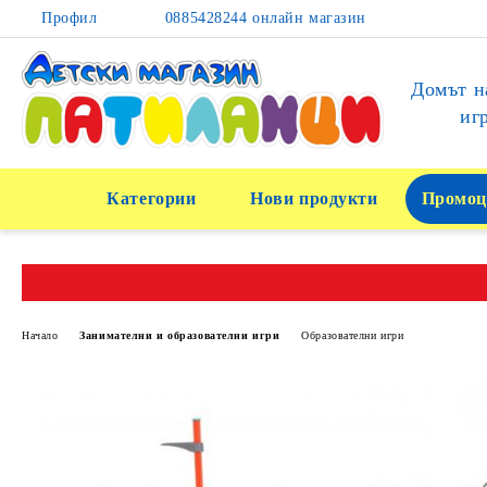
Профил
0885428244 онлайн магазин
Домът н
иг
Категории
Нови продукти
Промоц
Начало
Занимателни и образователни игри
Образователни игри