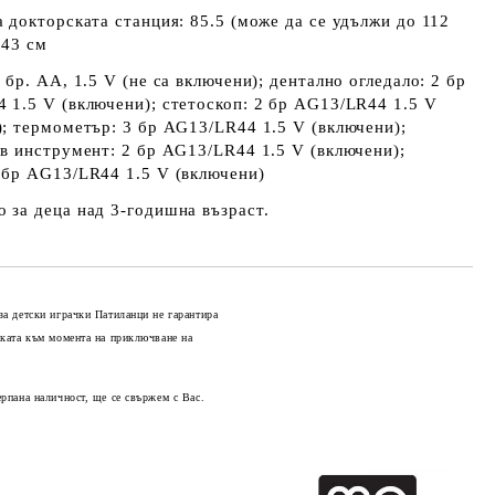
 докторската станция: 85.5 (може да се удължи до 112
 43 см
 бр. АА, 1.5 V (не са включени); дентално огледало: 2 бр
 1.5 V (включени); стетоскоп: 2 бр AG13/LR44 1.5 V
); термометър: 3 бр AG13/LR44 1.5 V (включени);
ов инструмент: 2 бр AG13/LR44 1.5 V (включени);
 бр AG13/LR44 1.5 V (включени)
 за деца над 3-годишна възраст.
е:
https://rozetka.com.ua/31130327/p31130327/
за детски играчки Патиланци не гарантира
оката към момента на приключване на
Добави в желани
ерпана наличност, ще се свържем с Вас.