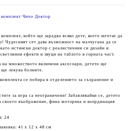
 комплект Чичо Доктор
комплект, който ще зарадва всяко дете, което мечтае да
р! Чудесният сет дава възможност на малчугана да се
 като истински доктор с реалистичния си дизайн и
светлинни ефекти и звуци на таблото в горната част.
 на множеството включени аксесоари, детето ще
 ще лекува болните.
 комплекта се побира в отделението за съхранение и
.
тите за игра са неограничени! Забавлявайки се, детето
а своето въображение, фина моторика и координация
и: 24
аковка: 41 х 12 х 48 см