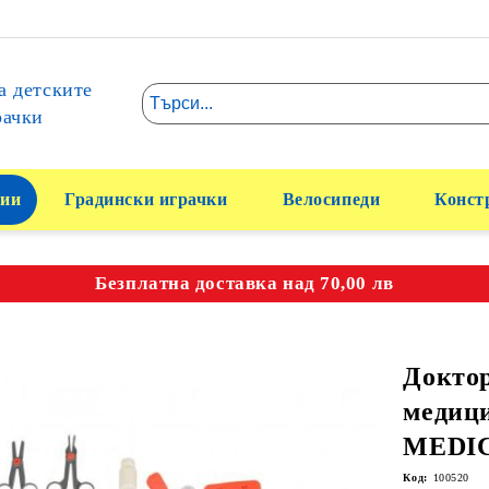
а детските
рачки
ии
Градински играчки
Велосипеди
Конст
Безплатна доставка над 70,00 лв
Докто
медиц
MEDIC
Код:
100520