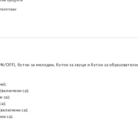
тветствие
N/OFF), бутон за мелодии, бутон за звуци и бутон за образователн
и);
(включени са);
 са);
а);
включени са);
ни са).