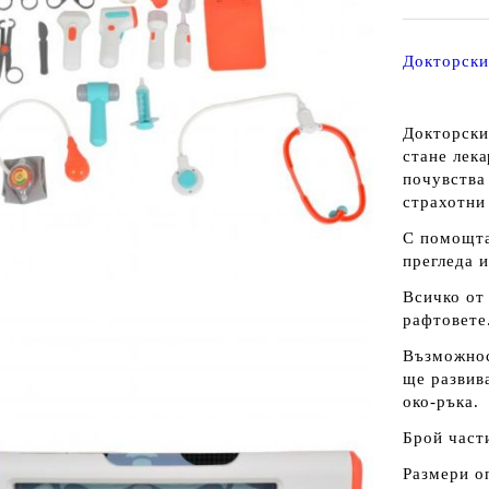
Докторски
Докторски 
стане лека
почувства
страхотни 
С помощта
прегледа и
Всичко от
рафтовете
Възможнос
ще развив
око-ръка.
Брой част
Размери оп