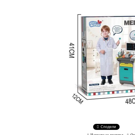
Сподели
Изпрати на приятел
Оц