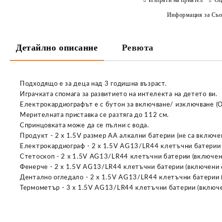
Информация за Съо
Детайлно описание
Ревюта
Подходящо е за деца над 3 годишна възраст.
Играчката спомага за развитието на интелекта на детето ви.
Електрокардиографът е с бутон за включване/ изключване (O
Мерителната приставка се разтяга до 112 см.
Спринцовката може да се пълни с вода.
Продукт - 2 x 1.5V размер AA алкални батерии (не са включен
Електрокардиограф - 2 x 1.5V AG13/LR44 клетъчни батерии 
Стетоскоп - 2 x 1.5V AG13/LR44 клетъчни батерии (включени
Фенерче - 2 x 1.5V AG13/LR44 клетъчни батерии (включени с
Дентално огледало - 2 x 1.5V AG13/LR44 клетъчни батерии (
Термометър - 3 x 1.5V AG13/LR44 клетъчни батерии (включе