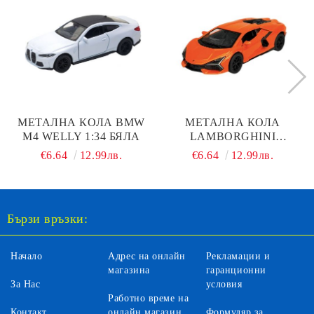
МЕТАЛНА КОЛА BMW
МЕТАЛНА КОЛА
M4 WELLY 1:34 БЯЛА
LAMBORGHINI
REVUELTO WELLY 1:34
€6.64
12.99лв.
€6.64
12.99лв.
Бързи връзки:
Начало
Адрес на онлайн
Рекламации и
магазина
гаранционни
За Нас
условия
Работно време на
Контакт
онлайн магазин
Формуляр за