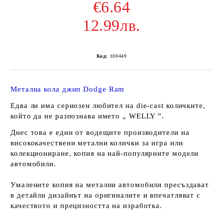
€6.64
12.99лв.
Код:
100449
Метална кола
джип Dodge Ram
Едва ли има сериозен любител на die-cast количките,
който да не разпознава името „ WELLY ”.
Днес това е един от водещите производители на
висококачествени метални колички за игра или
колекциониране, копия на най-популярните модели
автомобили.
Умалените копия на метални автомобили пресъздават
в детайли дизайнът на оригиналите и впечатляват с
качеството и прецизността на изработка.