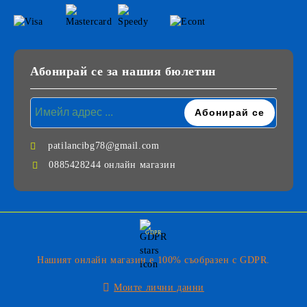
Абонирай се за нашия бюлетин
patilancibg78@gmail.com
0885428244 онлайн магазин
GDPR
Нашият онлайн магазин е 100% съобразен с GDPR.
Моите лични данни