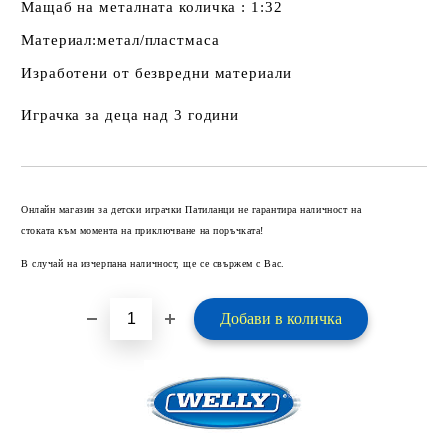
Мащаб на металната количка : 1:32
Материал:метал/пластмаса
Изработени от безвредни материали
Играчка за деца над 3 години
Добави в желани
Онлайн магазин за детски играчки Патиланци не гарантира наличност на
стоката към момента на приключване на поръчката!
В случай на изчерпана наличност, ще се свържем с Вас.