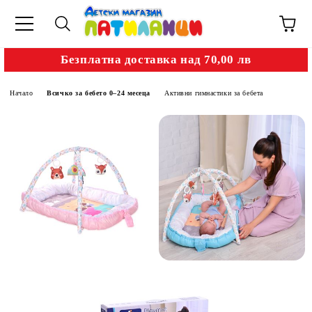
Безплатна доставка над 70,00 лв
Начало
Всичко за бебето 0–24 месеца
Активни гимнастики за бебета