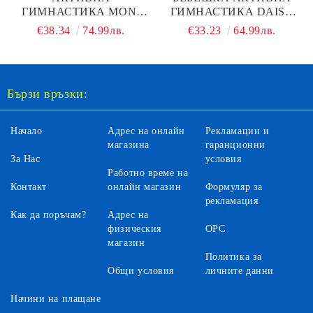
ГИМНАСТИКА MONI
ГИМНАСТИКА DAISY
BABY TIPI
JL639-2A
€38.34
74.99лв.
€33.23
64.99лв.
Бързи връзки:
Начало
Адрес на онлайн
Рекламации и
магазина
гаранционни
За Нас
условия
Работно време на
Контакт
онлайн магазин
Формуляр за
рекламация
Как да поръчам?
Адрес на
физическия
ОРС
магазин
Политика за
Общи условия
личните данни
Начини на плащане