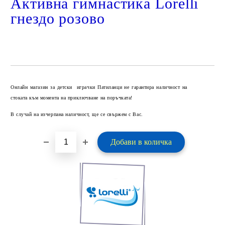
Активна гимнастика Lorelli
гнездо розово
Добави в желани
Онлайн магазин за детски играчки Патиланци не гарантира наличност на
стоката към момента на приключване на поръчката!
В случай на изчерпана наличност, ще се свържем с Вас.