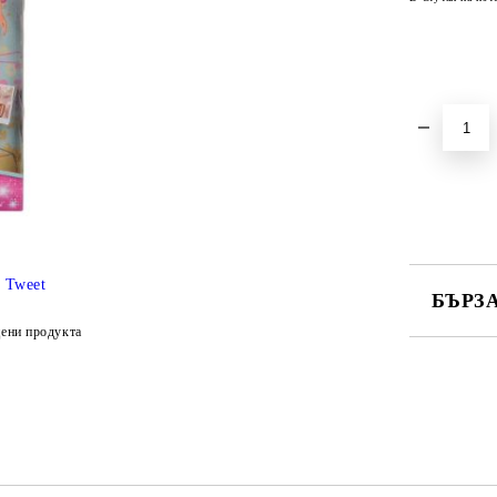
Tweet
БЪРЗ
ени продукта
САМО ПО
Ние ще се