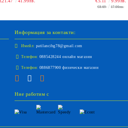
€21.47
41.99лв.
€5.11
9.99лв.
€8.69
17.00лв.
Информация за контакти:
Имейл:
patilancibg78@gmail.com
Телефон:
0885428244 онлайн магазин
Телефон:
0886877900 физически магазин
Ние работим с