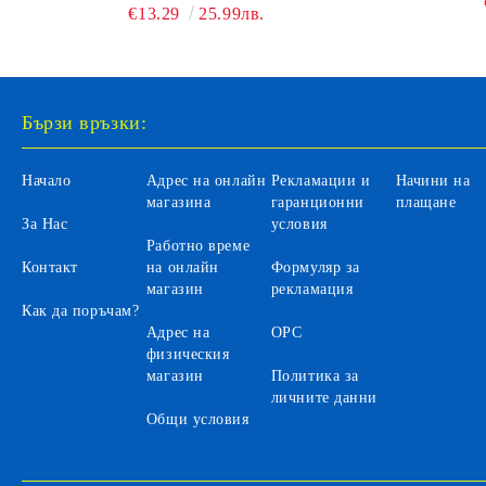
€13.29
25.99лв.
Бързи връзки:
Начало
Адрес на онлайн
Рекламации и
Начини на
магазина
гаранционни
плащане
За Нас
условия
Работно време
Контакт
на онлайн
Формуляр за
магазин
рекламация
Как да поръчам?
Адрес на
ОРС
физическия
магазин
Политика за
личните данни
Общи условия