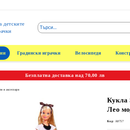
а детските
рачки
ии
Градински играчки
Велосипеди
Конст
Безплатна доставка над 70,00 лв
и и аксесоари
Кукла 
Лео мо
Код:
A8757