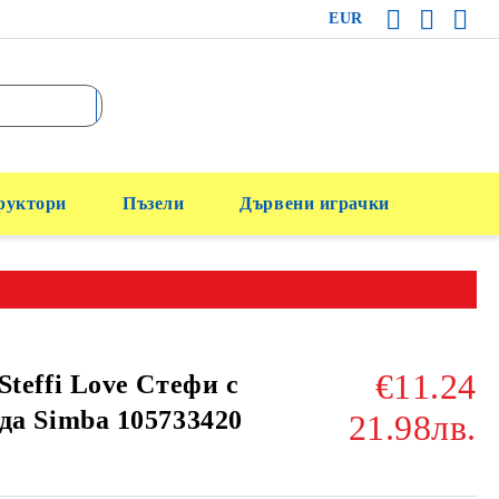
EUR
руктори
Пъзели
Дървени играчки
€11.24
Steffi Love Стефи с
да Simba 105733420
21.98лв.