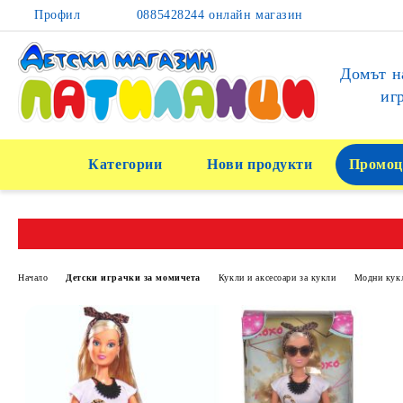
Профил
0885428244 онлайн магазин
Домът н
иг
Категории
Нови продукти
Промоц
Начало
Детски играчки за момичета
Кукли и аксесоари за кукли
Модни кукл