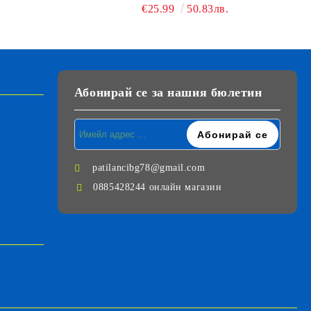
МЕХУРЧЕТА MATTEL JLW56
€25.99
50.83лв.
Абонирай се за нашия бюлетин
patilancibg78@gmail.com
0885428244 онлайн магазин