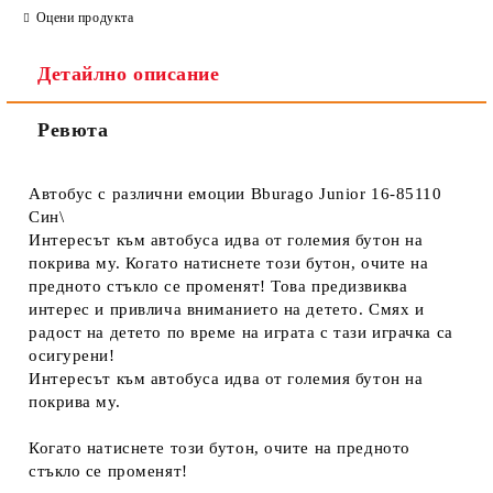
Оцени продукта
Детайлно описание
Ревюта
Автобус с различни емоции Bburago Junior 16-85110
Син\
Интересът към автобуса идва от големия бутон на
покрива му. Когато натиснете този бутон, очите на
предното стъкло се променят! Това предизвиква
интерес и привлича вниманието на детето. Смях и
радост на детето по време на играта с тази играчка са
осигурени!
Интересът към автобуса идва от големия бутон на
покрива му.
Когато натиснете този бутон, очите на предното
стъкло се променят!