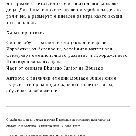
материали с нетоксични бои, подходящи за малки
деца. Дизайнът е привлекателен и удобен за детски
ръчички, а размерът е идеален за игра както вкъщи,
така и навън.
Характеристики:
Син автобус с различни емоционални изрази
Изработен от безопасни, устойчиви материали
Стимулира емоционалното развитие и въображението
Подходящ за малки деца
Част от серията
Bburago Junior
на
Bburago
Автобус с различни емоции Bburago Junior син е
чудесен избор за подарък, който съчетава игра,
обучение и забавление.
Добави в желани
Онлайн магазин за детски играчки Патиланци не гарантира наличност на
стоката към момента на приключване на поръчката!
В случай на изчерпана наличност, ще се свържем с Вас.