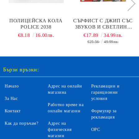
ПОЛИЦЕЙСКА КОЛА
СЪРФИСТ С ДЖИП СЪС
POLICE 2038
ЗВУКОВ И СВЕТЛИНА
DICKIE 203834001
€8.18
16.00лв.
€17.89
34.99лв.
€25.56
49.99лв.
Бързи връзки:
Начало
Адрес на онлайн
Рекламации и
магазина
гаранционни
За Нас
условия
Работно време на
Контакт
онлайн магазин
Формуляр за
рекламация
Как да поръчам?
Адрес на
физическия
ОРС
магазин