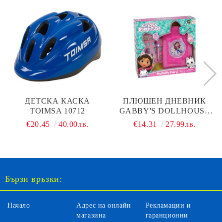
ДЕТСКА КАСКА
ПЛЮШЕН ДНЕВНИК
TOIMSA 10712
GABBY'S DOLLHOUSE
DIAMANT TOYS 2764E
€20.45
40.00лв.
€14.31
27.99лв.
Бързи връзки:
Начало
Адрес на онлайн
Рекламации и
магазина
гаранционни