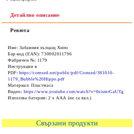
Детайлно описание
Ревюта
Име: Забавния хълцащ Хипо
Бар-код (EAN): 730002011796
Фабричен №: 1179
Инструкции в
PDF:
https://comsed.net/public/pdf/Comsed/381010-
1179_Bubble%20Hippo.pdf
Материал: Пластмаса
Видео:
https://www.youtube.com/watch?v=0sismrGaUTg
Използва батерии: 2 х ААА (не са вкл.)
Свързани продукти