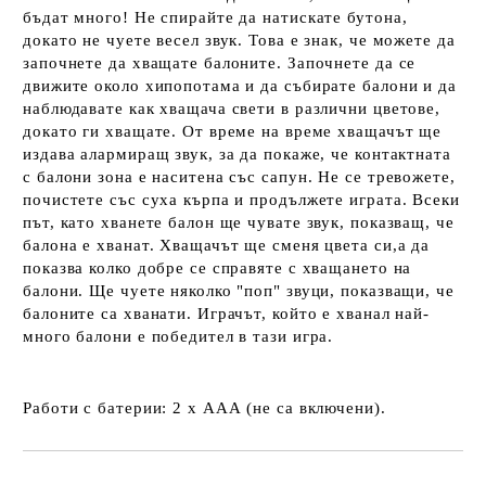
бъдат много! Не спирайте да натискате бутона,
докато не чуете весел звук. Това е знак, че можете да
започнете да хващате балоните. Започнете да се
движите около хипопотама и да събирате балони и да
наблюдавате как хващача свети в различни цветове,
докато ги хващате. От време на време хващачът ще
издава алармиращ звук, за да покаже, че контактната
с балони зона е наситена със сапун. Не се тревожете,
почистете със суха кърпа и продължете играта. Всеки
път, като хванете балон ще чувате звук, показващ, че
балона е хванат. Хващачът ще сменя цвета си,а да
показва колко добре се справяте с хващането на
балони. Ще чуете няколко "поп" звуци, показващи, че
балоните са хванати. Играчът, който е хванал най-
много балони е победител в тази игра.
Работи с батерии: 2 х ААА (не са включени).