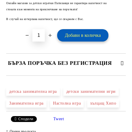
Добави в желани
Онлайн магазин за детски играчки Патиланци не гарантира наличност на
стоката към момента на приключване на поръчката!
В случай на изчерпана наличност, ще се свържем с Вас.
БЪРЗА ПОРЪЧКА БЕЗ РЕГИСТРАЦИЯ
САМО ПОПЪЛНЕТЕ 2 ПОЛЕТА
детска занимателна игра
детски занимателни игри
Занимателна игра
Настолна игра
хълцащ Хипо
Ние ще се свържем с вас в рамките на работния ден.
Tweet
Сподели
Оцени продукта