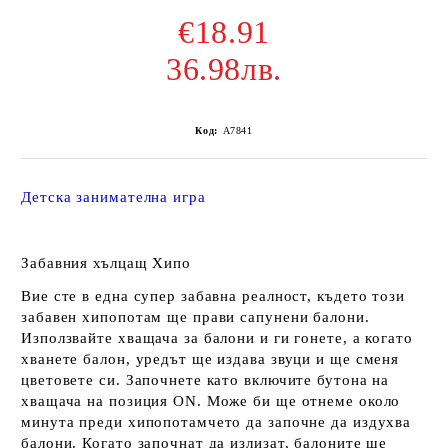
€18.91
36.98лв.
Код:
A7841
Детска занимателна игра
Забавния хълцащ Хипо
Вие сте в една супер забавна реалност, където този
забавен хипопотам ще прави сапунени балони.
Използвайте хващача за балони и ги гонете, а когато
хванете балон, уредът ще издава звуци и ще сменя
цветовете си. Започнете като включите бутона на
хващача на позиция ON. Може би ще отнеме около
минута преди хипопотамчето да започне да издухва
балони. Когато започнат да излизат, балоните ще