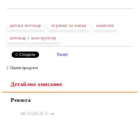
САМО ПОПЪЛНЕТЕ 2 ПОЛЕТА
детски мотокар
играчки за навън
камиони
мотокар с конструктор
Ние ще се свържем с вас в рамките на работния ден.
Tweet
Сподели
Оцени продукта
Детайлно описание
Ревюта
48.5x22x22.5 см