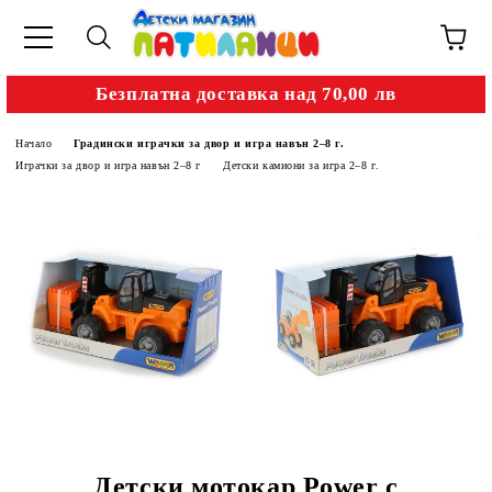
Безплатна доставка над 70,00 лв
Начало
Градински играчки за двор и игра навън 2–8 г.
Играчки за двор и игра навън 2–8 г
Детски камиони за игра 2–8 г.
Детски мотокар Power с