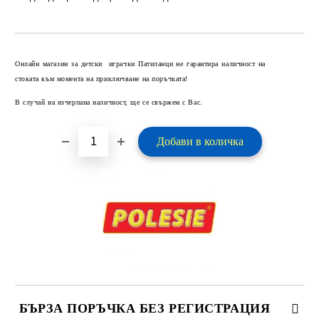
Добави в желани
Онлайн магазин за детски играчки Патиланци не гарантира наличност на
стоката към момента на приключване на поръчката!
В случай на изчерпана наличност, ще се свържем с Вас.
БЪРЗА ПОРЪЧКА БЕЗ РЕГИСТРАЦИЯ