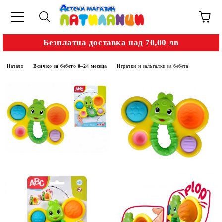
Безплатна доставка над 70,00 лв
Начало
Всичко за бебето 0–24 месеца
Играчки и залъгалки за бебета