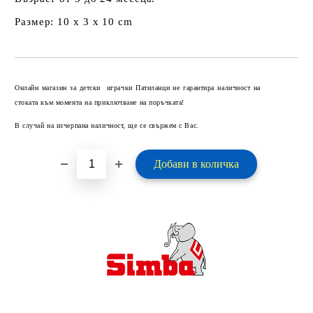
Размер: 10 x 3 x 10 cm
Добави в желани
Онлайн магазин за детски играчки Патиланци не гарантира наличност на
стоката към момента на приключване на поръчката!
В случай на изчерпана наличност, ще се свържем с Вас.