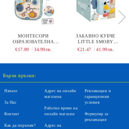
МОНТЕСОРИ
ЗАБАВНО КУБЧЕ
ОБРАЗОВАТЕЛНА
LITTLE SMOBY
ДЪСКА С КТИВНОСТИ
KABOOM CUBE SMOBY
€17.89
34.99лв.
€21.47
41.99лв.
SMOBY LS 7600140317
7600140316
Бързи връзки:
Начало
Адрес на онлайн
Рекламации и
магазина
гаранционни
За Нас
условия
Работно време на
Контакт
онлайн магазин
Формуляр за
рекламация
Как да поръчам?
Адрес на