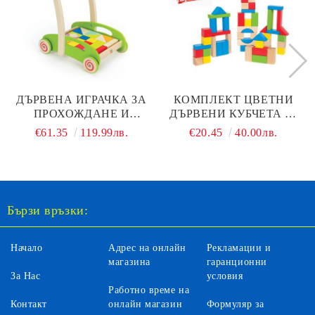
ДЪРВЕНА ИГРАЧКА ЗА
КОМПЛЕКТ ЦВЕТНИ
ПРОХОЖДАНЕ И
ДЪРВЕНИ КУБЧЕТА 50
СТРОИТЕЛ 2 В 1 HAPE -
БРОЯ HAPE H0409
€61.35
119.99лв.
€20.45
40.00лв.
H0371
Бързи връзки:
Начало
Адрес на онлайн
Рекламации и
магазина
гаранционни
За Нас
условия
Работно време на
Контакт
онлайн магазин
Формуляр за