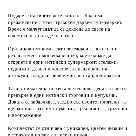
Подарете на своето дете едно незабравимо
преживяване с този страхотен дървен супермаркет.
Време е малчуганът да се докосне до света на
големите и да отиде на пазар!
Оригиналният комплект изглежда изключително
реалистичен и включва всичко, което може да
откриете в един истински супермаркет: стелажи,
подвижни дървени кошове за складиране на
артикули, плодове, зеленчуци, кантар, ценоразпис.
Тази занимателна играчка ще очарова децата и ще ги
превърне в едни истински търговци и купувачи.
Докато се забавляват, заедно със своите приятели, те
ще развиват различни умения, креативност, сръчност
и въображение.
Комплектът се отличава с уникален, цветен дизайн и
е страхотен подарък за всеки повод.