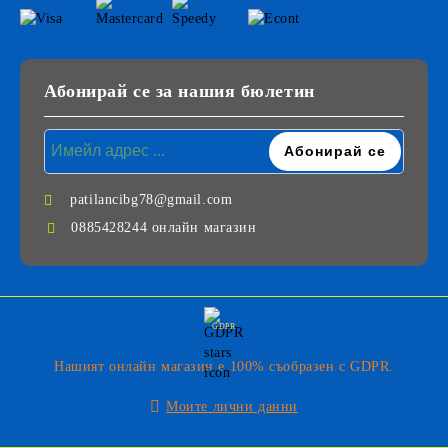
Абонирай се за нашия бюлетин
patilancibg78@gmail.com
0885428244 онлайн магазин
GDPR
Нашият онлайн магазин е 100% съобразен с GDPR.
Моите лични данни