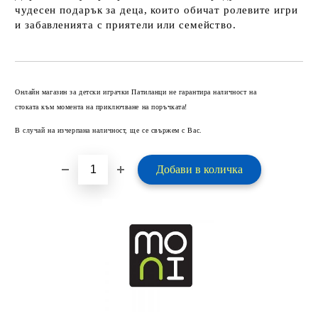
чудесен подарък за деца, които обичат ролевите игри
и забавленията с приятели или семейство.
Добави в желани
Онлайн магазин за детски играчки Патиланци не гарантира наличност на
стоката към момента на приключване на поръчката!
В случай на изчерпана наличност, ще се свържем с Вас.