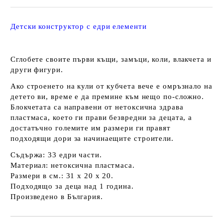
Детски конструктор с едри елементи
Сглобете своите първи къщи, замъци, коли, влакчета и
други фигури.
Ако строенето на кули от кубчета вече е омръзнало на
детето ви, време е да премине към нещо по-сложно.
Блокчетата са направени от нетоксична здрава
пластмаса, което ги прави безвредни за децата, а
достатъчно големите им размери ги правят
подходящи дори за начинаещите строители.
Съдържа: 33 едри части.
Материал: нетоксична пластмаса.
Размери в см.: 31 x 20 x 20.
Подходящо за деца над 1 година.
Произведено в България.