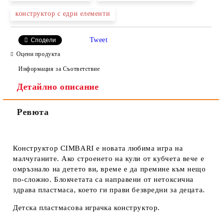
конструктор с едри елементи
Ние ще се свържем с вас в рамките на работния ден.
Tweet
Сподели
Оцени продукта
Информация за Съответствие
Детайлно описание
Ревюта
Конструктор CIMBARI е новата любима игра на
малчуганите. Ако строенето на кули от кубчета вече е
омръзнало на детето ви, време е да премине към нещо
по-сложно. Блокчетата са направени от нетоксична
здрава пластмаса, което ги прави безвредни за децата.
Детска пластмасова играчка конструктор.