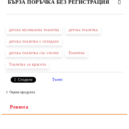
БЪРЗА ПОРЪЧКА БЕЗ РЕГИСТРАЦИЯ
САМО ПОПЪЛНЕТЕ 2 ПОЛЕТА
детска музикална тоалетка
детска тоалетка
детска тоалетка с огледало
Ние ще се свържем с вас в рамките на работния ден.
детска тоалетка със столче
Тоалетка
Тоалетка за красота
Tweet
Сподели
Оцени продукта
Ревюта