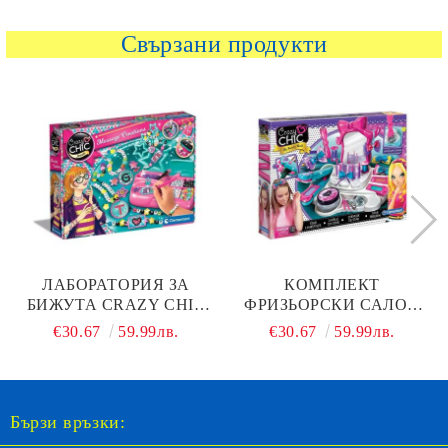
Свързани продукти
ЛАБОРАТОРИЯ ЗА
КОМПЛЕКТ
БИЖУТА CRAZY CHIC
ФРИЗЬОРСКИ САЛОН
18729
STAR CRAZY CHIC
€30.67
59.99лв.
€30.67
59.99лв.
15241
Бързи връзки: