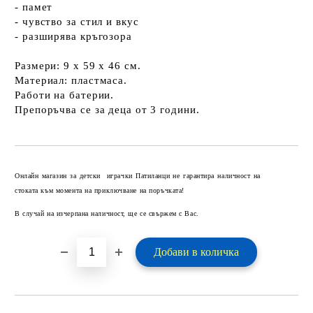
- памет
- чувство за стил и вкус
- разширява кръгозора
Размери: 9 x 59 x 46 см.
Материал: пластмаса.
Работи на батерии.
Препоръчва се за деца от 3 години.
Добави в желани
Онлайн магазин за детски играчки Патиланци не гарантира наличност на
стоката към момента на приключване на поръчката!
В случай на изчерпана наличност, ще се свържем с Вас.