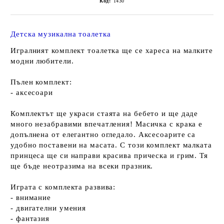
Код:
1430
Детска музикална тоалетка
Игралният комплект тоалетка ще се хареса на малките
модни любители.
Пълен комплект:
- аксесоари
Комплектът ще украси стаята на бебето и ще даде
много незабравими впечатления! Масичка с крака е
допълнена от елегантно огледало. Аксесоарите са
удобно поставени на масата. С този комплект малката
принцеса ще си направи красива прическа и грим. Тя
ще бъде неотразима на всеки празник.
Играта с комплекта развива:
- внимание
- двигателни умения
- фантазия