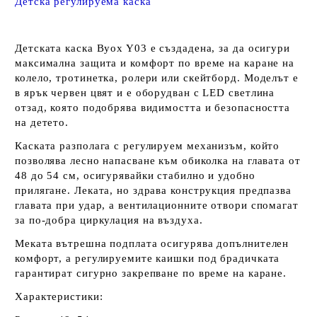
Детска регулируема каска
Детската каска Byox Y03 е създадена, за да осигури
максимална защита и комфорт по време на каране на
колело, тротинетка, ролери или скейтборд. Моделът е
в ярък червен цвят и е оборудван с LED светлина
отзад, която подобрява видимостта и безопасността
на детето.
Каската разполага с регулируем механизъм, който
позволява лесно напасване към обиколка на главата от
48 до 54 см, осигурявайки стабилно и удобно
прилягане. Леката, но здрава конструкция предпазва
главата при удар, а вентилационните отвори спомагат
за по-добра циркулация на въздуха.
Меката вътрешна подплата осигурява допълнителен
комфорт, а регулируемите каишки под брадичката
гарантират сигурно закрепване по време на каране.
Характеристики: