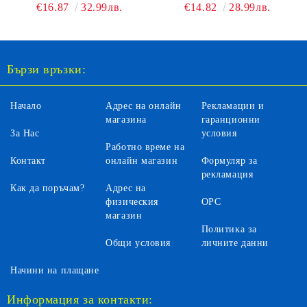
Y09 ЧЕРНА (54-58 CM)
62 CM) С LED
€16.87
32.99лв.
€14.82
28.99лв.
СВЕТЛИНА
Бързи връзки:
Начало
Адрес на онлайн
Рекламации и
магазина
гаранционни
За Нас
условия
Работно време на
Контакт
онлайн магазин
Формуляр за
рекламация
Как да поръчам?
Адрес на
физическия
ОРС
магазин
Политика за
Общи условия
личните данни
Начини на плащане
Информация за контакти: