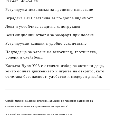
Размер: 48–54 см
Регулируем механизъм за прецизно напасване
Вградена LED светлина за по-добра видимост
Лека и устойчива защитна конструкция
Вентилационни отвори за комфорт при носене
Регулируеми каишки с удобно закопчаване
Подходяща за каране на велосипед, тротинетка,
ролери и скейтборд
Каската Byox Y03 е отличен избор за активни деца,
които обичат движението и игрите на открито, като
съчетава безопасност, удобство и модерен дизайн.
Добави в желани
Онлайн магазин за детски играчки Патиланци не гарантира наличност на
стоката към момента на приключване на поръчката!
В случай на изчерпана наличност, ще се свържем с Вас.