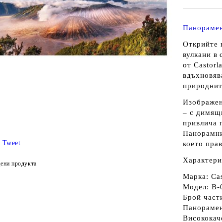
Панорамен
Открийте 
вулкани в
от Castorl
вдъхновяв
природнит
Изображен
– с димящ
привлича 
Панорамни
Tweet
което пра
Характери
ени продукта
Марка:
Ca
Модел:
B‑
Брой част
Панорамен
Висококач