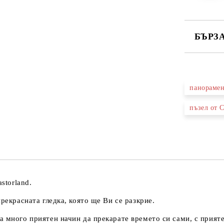
БЪРЗ
САМО ПО
панорамен
Ние ще се
пъзел от C
storland.
рекрасната гледка, която ще Ви се разкрие.
а много приятен начин да прекарате времето си сами, с прият