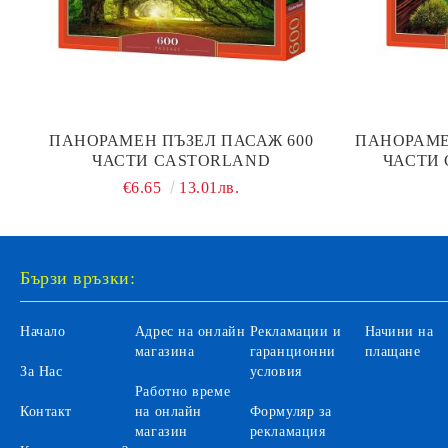
ПАНОРАМЕН ПЪЗЕЛ ПАСАЖ 600
ПАНОРАМЕ
ЧАСТИ CASTORLAND
ЧАСТИ 
€6.65
13.01лв.
Бързи връзки:
Начало
Адрес на онлайн
Рекламации и
Начини на
магазина
гаранционни
плащане
За Нас
условия
Работно време
Контакт
на онлайн
Формуляр за
магазин
рекламация