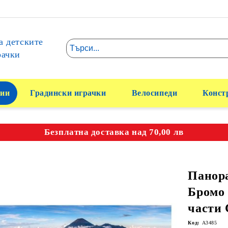
а детските
рачки
ии
Градински играчки
Велосипеди
Конст
Безплатна доставка над 70,00 лв
Панор
Бромо 
части 
Код:
A3485