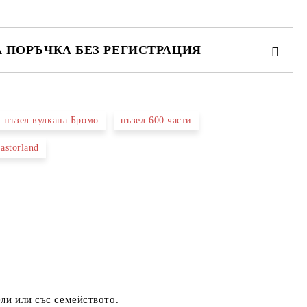
А ПОРЪЧКА БЕЗ РЕГИСТРАЦИЯ
ПЪЛНЕТЕ 2 ПОЛЕТА
 пъзел вулкана Бромо
пъзел 600 части
 свържем с вас в рамките на работния ден.
astorland
ели или със семейството.