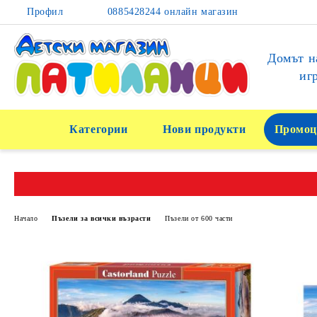
Профил
0885428244 онлайн магазин
Домът н
иг
Категории
Нови продукти
Промоц
Начало
Пъзели за всички възрасти
Пъзели от 600 части