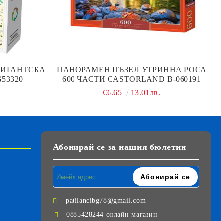
ГИГАНТСКА
ПАНОРАМЕН ПЪЗЕЛ УТРИННА РОСА
53320
600 ЧАСТИ CASTORLAND B-060191
.
€6.65
13.01лв.
Абонирай се за нашия бюлетин
patilancibg78@gmail.com
0885428244 онлайн магазин