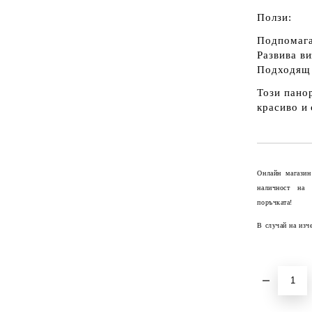
Ползи:
Подпомаг
Развива
ви
Подходящ 
Този панор
красиво и
Онлайн магазин
наличност на
поръчката!
В случай на изч