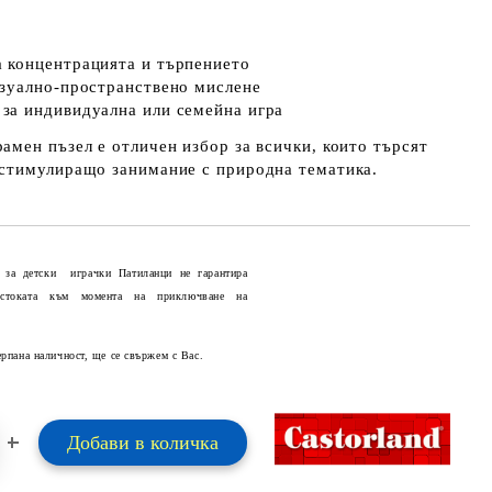
а
концентрацията и търпението
зуално‑пространствено мислене
за индивидуална или семейна игра
амен пъзел е отличен избор за всички, които търсят
 стимулиращо занимание с природна тематика.
 за детски играчки Патиланци не гарантира
 стоката към момента на приключване на
Добави в желани
ерпана наличност, ще се свържем с Вас.