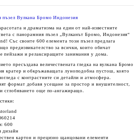
 пъзел Вулкана Бромо Индонезия
красотата и драматизма на един от най‑известните
 света с панорамния пъзел
„Вулканът Бромо, Индонезия“
and
! Със своите
600 елемента
този пъзел предлага
ащо предизвикателство за всички, които обичат
е пейзажи и релаксиращите занимания у дома.
ието пресъздава величествената гледка на вулкана Бромо
ия кратер и обкръжаващата луноподобна пустош, която
погледа с контрастните си детайли и атмосфера.
ят формат добавя усещане за простор и внушителност,
ви сглобяването още по‑ангажиращо.
стики:
storland
060214
и:
600
 дизайн
ествен картон и прецизно щанцовани елементи