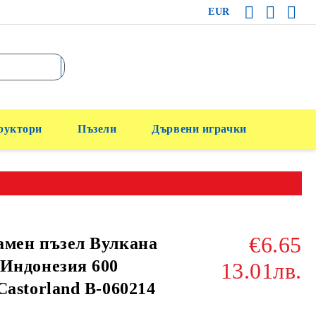
EUR
руктори
Пъзели
Дървени играчки
€6.65
амен пъзел Вулкана
Индонезия 600
13.01лв.
Castorland B-060214