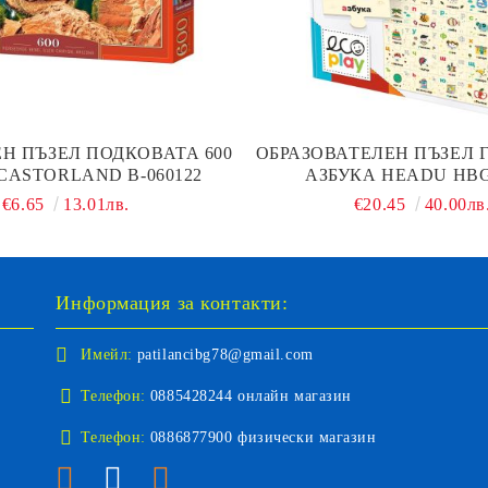
Н ПЪЗЕЛ ПОДКОВАТА 600
ОБРАЗОВАТЕЛЕН ПЪЗЕЛ 
CASTORLAND B-060122
АЗБУКА HEADU HBG
€6.65
13.01лв.
€20.45
40.00лв
Информация за контакти:
Имейл:
patilancibg78@gmail.com
Телефон:
0885428244 онлайн магазин
Телефон:
0886877900 физически магазин