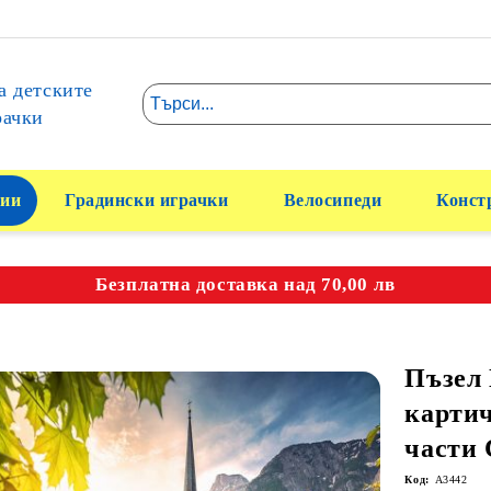
а детските
рачки
ии
Градински играчки
Велосипеди
Конст
Безплатна доставка над 70,00 лв
Пъзел
картич
части 
Код:
A3442