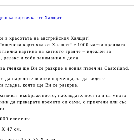
енска картичка от Халщат
се в красотата на австрийския Халщат!
Пощенска картичка от Халщат“
с 1000 части предлага
етайлна картина на китното градче – идеален за
, релакс и хоби занимания у дома.
ва гледка ще Ви се разкрие в новия пъзел на Castorland.
е да наредите всички парченца, за да видите
а гледка, която ще Ви се разкрие.
развиват въображението, наблюдателността и са много
чин да прекарате времето си сами, с приятели или със
то.
1000 елемента.
 Х 47 см.
кутията: 35 Х 25 Х 5 см.