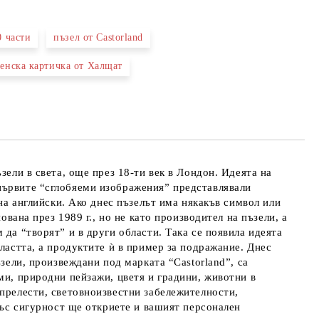
0 части
пъзел от Castorland
 свържем с вас в рамките на работния ден.
енска картичка от Халщат
зели в света, още през 18-ти век в Лондон. Идеята на
първите “сглобяеми изображения” представлявали
на английски. Ако днес пъзелът има някакъв символ или
ована през 1989 г., но не като производител на пъзели, а
да “творят” и в други области. Така се появила идеята
ластта, а продуктите ѝ в пример за подражание. Днес
зели, произвеждани под марката “Castorland”, са
ми, природни пейзажи, цветя и градини, животни в
 прелести, световноизвестни забележителности,
 със сигурност ще откриете и вашият персонален