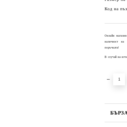
Код на пъ
Онлайн магазин
наличност на
поръчката!
В случай на изч
БЪРЗ
САМО ПО