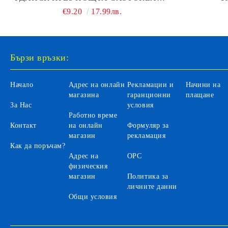
1000 ЧАСТИ
€9.20
17.99лв.
Бързи връзки:
Начало
Адрес на онлайн
Рекламации и
Начини на
магазина
гаранционни
плащане
За Нас
условия
Работно време
Контакт
на онлайн
Формуляр за
магазин
рекламация
Как да поръчам?
Адрес на
ОРС
физическия
магазин
Политика за
личните данни
Общи условия