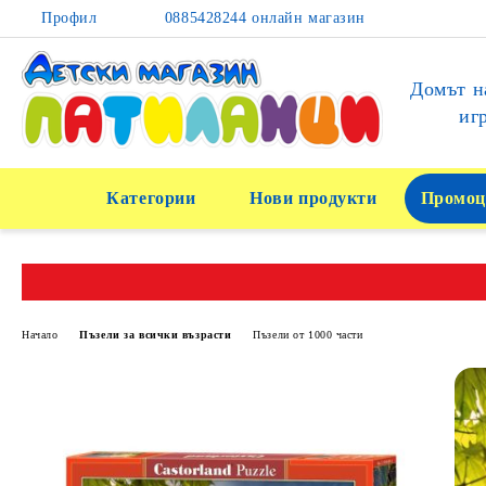
Профил
0885428244 онлайн магазин
Домът н
иг
Категории
Нови продукти
Промоц
Начало
Пъзели за всички възрасти
Пъзели от 1000 части