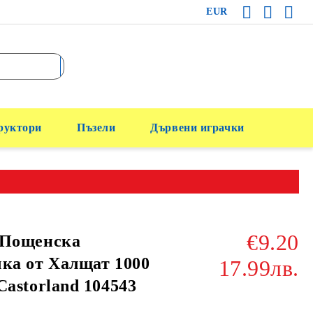
EUR
руктори
Пъзели
Дървени играчки
€9.20
 Пощенска
ка от Халщат 1000
17.99лв.
Castorland 104543