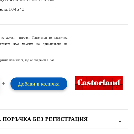
зела:104543
 за детски играчки Патиланци не гарантира
 стоката към момента на приключване на
Добави в желани
ерпана наличност, ще се свържем с Вас.
А ПОРЪЧКА БЕЗ РЕГИСТРАЦИЯ
ПЪЛНЕТЕ 2 ПОЛЕТА