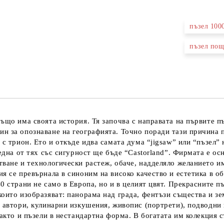
пъзел 100
Ние ще се
пъзел пощ
ъщо има своята история. Тя започва с направата на първите пъ
ин за опознаване на географията. Точно поради тази причина 
 с трион. Ето и откъде идва самата дума “jigsaw” или “пъзел” 
една от тях със сигурност ще бъде “Castorland”. Фирмата е осн
ване и технологически растеж, обаче, надделяло желанието им 
я се превърнала в синоним на високо качество и естетика в об
0 страни не само в Европа, но и в целият цвят. Прекрасните пъ
оито изобразяват: панорама над града, фентъзи същества и зе
и автори, кулинарни изкушения, живопис (портрети), подводни
както и пъзели в нестандартна форма. В богатата им колекция