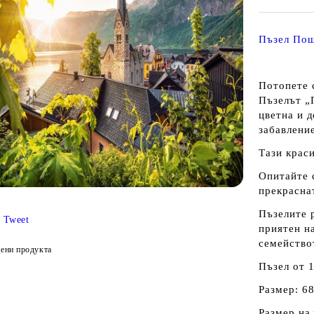
Пъзел Пощ
Потопете 
Пъзелът „
цветна и д
забавление
Тази краси
Опитайте с
прекраснат
Пъзелите 
Tweet
приятен на
семейство
ени продукта
Пъзел от 
Размер: 68
Размер на 