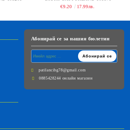
€9.20
17.99лв.
Абонирай се за нашия бюлетин
patilancibg78@gmail.com
0885428244 онлайн магазин