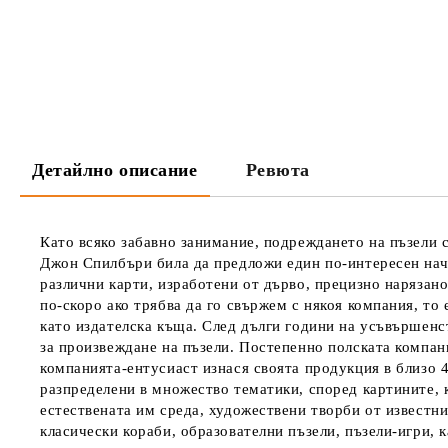
Детайлно описание
Ревюта
Като всяко забавно занимание, подреждането на пъзели с
Джон Спилбъри била да предложи един по-интересен нач
различни карти, изработени от дърво, прецизно нарязано
по-скоро ако трябва да го свържем с някоя компания, то 
като издателска къща. След дълги години на усъвършенст
за произвеждане на пъзели. Постепенно полската компани
компанията-ентусиаст изнася своята продукция в близо 4
разпределени в множество тематики, според картините, к
естествената им среда, художествени творби от известн
класически кораби, образователни пъзели, пъзели-игри, 