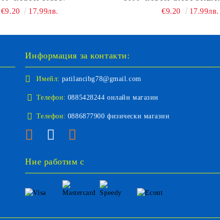
€9.20
17.99лв.
€9.20
17.99лв.
Информация за контакти:
Имейл:
patilancibg78@gmail.com
Телефон:
0885428244 онлайн магазин
Телефон:
0886877900 физически магазин
Ние работим с