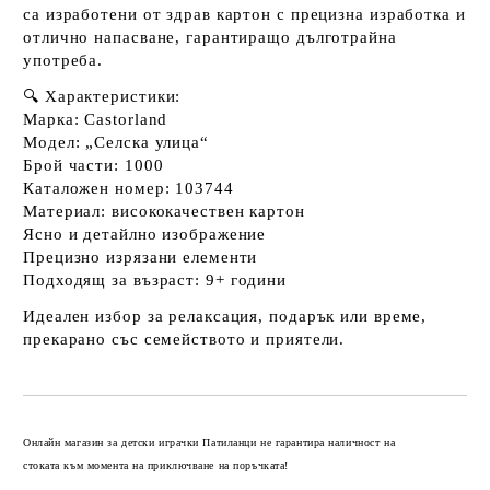
са изработени от здрав картон с прецизна изработка и
отлично напасване, гарантиращо дълготрайна
употреба.
🔍 Характеристики:
Марка:
Castorland
Модел:
„Селска улица“
Брой части:
1000
Каталожен номер:
103744
Материал: висококачествен картон
Ясно и детайлно изображение
Прецизно изрязани елементи
Подходящ за възраст:
9+ години
Идеален избор за релаксация, подарък или време,
прекарано със семейството и приятели.
Добави в желани
Онлайн магазин за детски играчки Патиланци не гарантира наличност на
стоката към момента на приключване на поръчката!