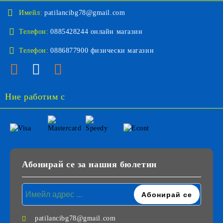
Имейл:
patilancibg78@gmail.com
Телефон:
0885428244 онлайн магазин
Телефон:
0886877900 физически магазин
Ние работим с
Абонирай се за нашия бюлетин
patilancibg78@gmail.com