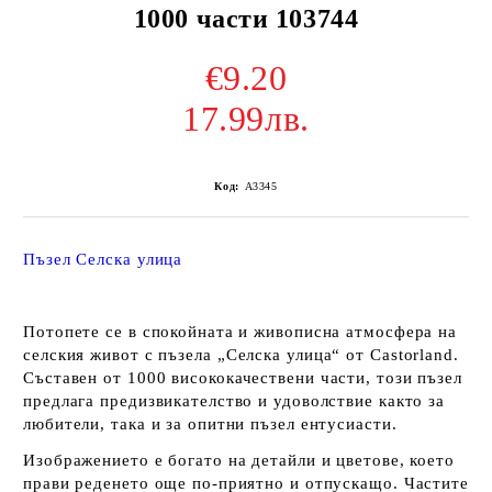
1000 части 103744
€9.20
17.99лв.
Код:
A3345
Пъзел Селска улица
Потопете се в спокойната и живописна атмосфера на
селския живот с пъзела
„Селска улица“
от
Castorland
.
Съставен от
1000 висококачествени части
, този пъзел
предлага предизвикателство и удоволствие както за
любители, така и за опитни пъзел ентусиасти.
Изображението е богато на детайли и цветове, което
прави реденето още по-приятно и отпускащо. Частите