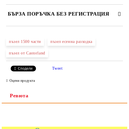
БЪРЗА ПОРЪЧКА БЕЗ РЕГИСТРАЦИЯ
САМО ПОПЪЛНЕТЕ 2 ПОЛЕТА
пъзел 1500 части
пъзел есенна разходка
пъзел от Castorland
Ние ще се свържем с вас в рамките на работния ден.
Tweet
Сподели
Оцени продукта
Ревюта