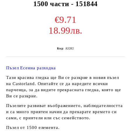
1500 части - 151844
€9.71
18.99лв.
Код:
A3282
Пъзел Есенна разходка
Тази красива гледка ще Ви се разкрие в новия пъзел
на Castorland. Опитайте се да наредите всички
парченца, за да видите прекрасната гледка, която ще
Ви се разкрие.
Пъзелите развиват въображението, наблюдателността
и са много приятен начин да прекарате времето си
сами, с приятели или със семейството.
Пъзел от 1500 елемента.