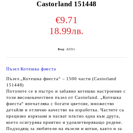
Castorland 151448
€9.71
18.99лв.
Код:
A3251
Пъзел Котешка фиеста
Пъзел „Котешка фиеста“ – 1500 части (Castorland
151448)
Потопете се в пъстро и забавно котешко настроение с
този висококачествен пъзел от Castorland. „Котешка
фиеста“ впечатлява с богати цветове, множество
детайли и отлично качество на изработка. Частите са
прецизно изрязани и пасват плътно една към друга,
което осигурява приятно и удовлетворяващо редене.
Подходящ за любители на пъзели и котки, както и за