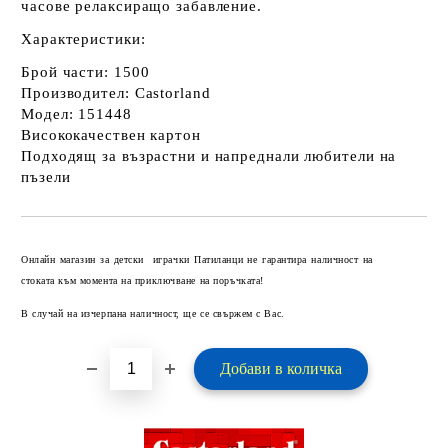
часове релаксиращо забавление.
Характеристики:
Брой части: 1500
Производител: Castorland
Модел: 151448
Висококачествен картон
Подходящ за възрастни и напреднали любители на
пъзели
Добави в желани
Онлайн магазин за детски играчки Патиланци не гарантира наличност на
стоката към момента на приключване на поръчката!
В случай на изчерпана наличност, ще се свържем с Вас.