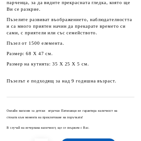
парченца, за да видите прекрасната гледка, която ще
Ви се разкрие.
Пъзелите развиват въображението, наблюдателността
и са много приятен начин да прекарате времето си
сами, с приятели или със семейството.
Пъзел от 1500 елемента.
Размер: 68 Х 47 см.
Размер на кутията: 35 Х 25 Х 5 см.
Пъзелът е подходящ за над 9 годишна възраст.
Добави в желани
Онлайн магазин за детски играчки Патиланци не гарантира наличност на
стоката към момента на приключване на поръчката!
В случай на изчерпана наличност, ще се свържем с Вас.