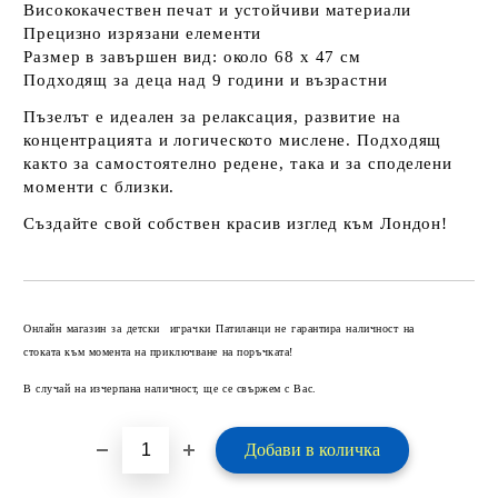
Висококачествен печат и устойчиви материали
Прецизно изрязани елементи
Размер в завършен вид: около 68 x 47 см
Подходящ за деца над 9 години и възрастни
Пъзелът е идеален за релаксация, развитие на
концентрацията и логическото мислене. Подходящ
както за самостоятелно редене, така и за споделени
моменти с близки.
Създайте свой собствен красив изглед към Лондон!
Добави в желани
Онлайн магазин за детски играчки Патиланци не гарантира наличност на
стоката към момента на приключване на поръчката!
В случай на изчерпана наличност, ще се свържем с Вас.