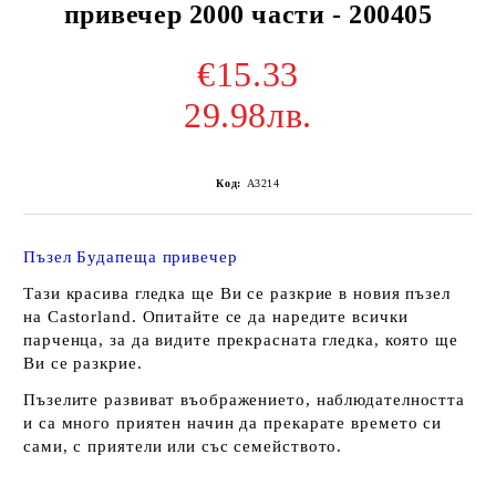
привечер 2000 части - 200405
€15.33
29.98лв.
Код:
A3214
Пъзел Будапеща привечер
Тази красива гледка ще Ви се разкрие в новия пъзел
на Castorland. Опитайте се да наредите всички
парченца, за да видите прекрасната гледка, която ще
Ви се разкрие.
Пъзелите развиват въображението, наблюдателността
и са много приятен начин да прекарате времето си
сами, с приятели или със семейството.