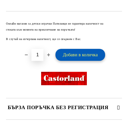
Добави в желани
Онлайн магазин за детски играчки Патиланци не гарантира наличност на
стоката към момента на приключване на поръчката!
В случай на изчерпана наличност, ще се свържем с Вас.
БЪРЗА ПОРЪЧКА БЕЗ РЕГИСТРАЦИЯ
САМО ПОПЪЛНЕТЕ 2 ПОЛЕТА