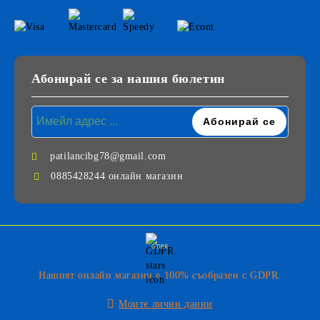
Абонирай се за нашия бюлетин
patilancibg78@gmail.com
0885428244 онлайн магазин
GDPR
Нашият онлайн магазин е 100% съобразен с GDPR.
Моите лични данни