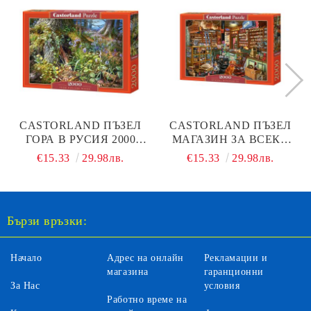
CASTORLAND ПЪЗЕЛ
CASTORLAND ПЪЗЕЛ
ГОРА В РУСИЯ 2000
МАГАЗИН ЗА ВСЕКИ
ЧАСТИ - 200764
2000 ЧАСТИ - 200771
€15.33
29.98лв.
€15.33
29.98лв.
Бързи връзки:
Начало
Адрес на онлайн
Рекламации и
магазина
гаранционни
За Нас
условия
Работно време на