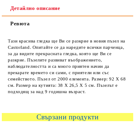
Детайлно описание
Ревюта
Тази красива гледка ще Ви се разкрие в новия пъзел на
Castorland. Опитайте се да наредите всички парченца,
за да видите прекрасната гледка, която ще Ви се
разкрие. Пъзелите развиват въображението,
наблюдателността и са много приятен начин да
прекарате времето си сами, с приятели или със
семейството. Пъзел от 2000 елемента. Размер: 92 Х 68
см. Размер на кутията: 38 Х 26,5 Х 5 см. Пъзелът е
подходящ за над 9 годишна възраст.
Свързани продукти