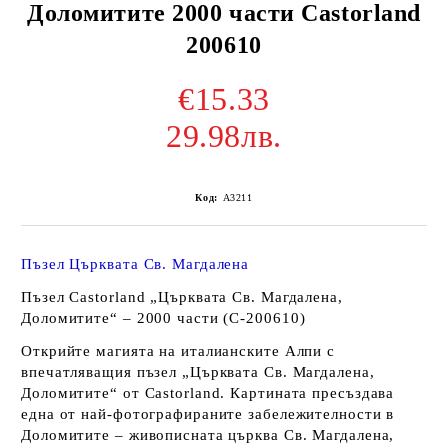
Доломитите 2000 части Castorland
200610
€15.33
29.98лв.
Код:
A3211
Пъзел Църквата Св. Магдалена
Пъзел Castorland „Църквата Св. Магдалена,
Доломитите“ – 2000 части (C-200610)
Открийте магията на италианските Алпи с
впечатляващия пъзел „Църквата Св. Магдалена,
Доломитите“ от Castorland. Картината пресъздава
една от най-фотографираните забележителности в
Доломитите – живописната църква Св. Магдалена,