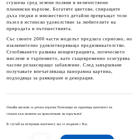
сгушена сред зелени поляни и величествени
планински върхове. Богатите цветове, спиращите
дъха гледки и множеството детайли превръщат този
пъзел в истинско удоволствие за любителите на
природата и пътешествията.
Със своите 2000 части моделът предлага сериозно, но
изключително удовлетворяващо предизвикателство.
Сглобяването развива концентрацията, логическото
мислене и търпението, като същевременно осигурява
часове релаксиращо забавление. След завършване
получавате впечатляваща панорамна картина,
подходяща за рамкиране и декорация.
Добави в желани
Онлайн магазин за детски играчки Патиланци не гарантира наличност на
стоката към момента на приключване на поръчката!
В случай на изчерпана наличност, ще се свържем с Вас.