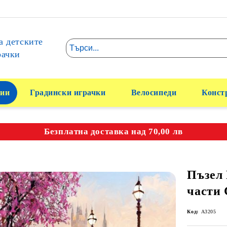
а детските
рачки
ии
Градински играчки
Велосипеди
Конст
Безплатна доставка над 70,00 лв
Пъзел 
части 
Код:
A3205