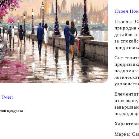
Пъзел Пок
Пъзелът C
природна с
детайли и
за спокойс
предизвик
Със своите
предизвик
подпомага
логическо
удоволств
Елементит
Tweet
изрязване,
завършван
ени продукта
подходяща
Характери
Марка: Cas