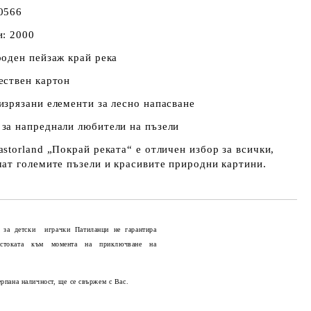
0566
и: 2000
роден пейзаж край река
ествен картон
изрязани елементи за лесно напасване
за напреднали любители на пъзели
storland „Покрай реката“ е отличен избор за всички,
чат големите пъзели и красивите природни картини.
 за детски играчки Патиланци не гарантира
 стоката към момента на приключване на
Добави в желани
ерпана наличност, ще се свържем с Вас.