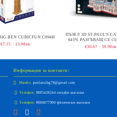
ПЪЗЕЛ 3D ST.PAUL'S C
BIG BEN CUBICFUN C094H
643Ч. РАЗГЪВАЩ СЕ C
€7.15
13.98лв.
MC270H
€30.67
59.99лв
Информация за контакти:
Имейл:
patilancibg78@gmail.com
Телефон:
0885428244 онлайн магазин
Телефон:
0886877900 физически магазин