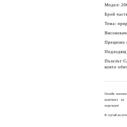
Модел: 20
Брой част
Тема: при
Висококач
Прецизно 
Подходящ 
Пъзелът Ca
които оби
Онлайн магазин
наличност на
поръчката!
В случай на изч