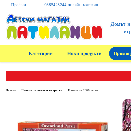
Профил
0885428244 онлайн магазин
Домът н
иг
Категории
Нови продукти
Промоц
Начало
Пъзели за всички възрасти
Пъзели от 2000 части