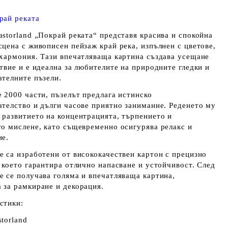
рай реката
astorland „Покрай реката“ представя красива и спокойна
цена с живописен пейзаж край река, изпълнен с цветове,
 хармония. Тази впечатляваща картина създава усещане
твие и е идеална за любителите на природните гледки и
ателните пъзели.
 2000 части, пъзелът предлага истинско
ателство и дълги часове приятно занимание. Реденето му
 развитието на концентрацията, търпението и
то мислене, като същевременно осигурява релакс и
ие.
е са изработени от висококачествен картон с прецизно
 което гарантира отлично напасване и устойчивост. След
е се получава голяма и впечатляваща картина,
 за рамкиране и декорация.
стики:
torland