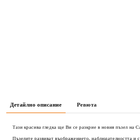
Детайлно описание
Ревюта
Тази красива гледка ще Ви се разкрие в новия пъзел на C
Пъзелите развиват въображението, наблюдателността и с