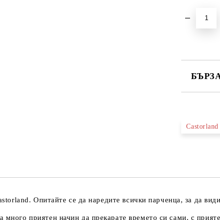
БЪРЗ
САМО ПО
Castorland
Ние ще се
astorland. Опитайте се да наредите всички парченца, за да вид
а много приятен начин да прекарате времето си сами, с прият