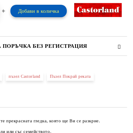
А ПОРЪЧКА БЕЗ РЕГИСТРАЦИЯ
ПЪЛНЕТЕ 2 ПОЛЕТА
пъзел Castorland
Пъзел Покрай реката
 свържем с вас в рамките на работния ден.
ите прекрасната гледка, която ще Ви се разкрие.
ели или със семейството.