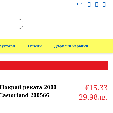
EUR
руктори
Пъзели
Дървени играчки
€15.33
Покрай реката 2000
Castorland 200566
29.98лв.