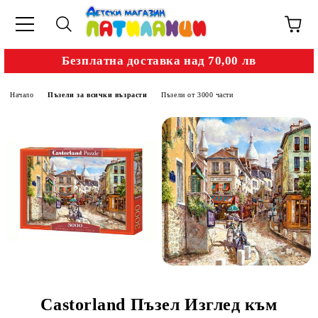
Безплатна доставка над 70,00 лв
Начало
Пъзели за всички възрасти
Пъзели от 3000 части
Castorland Пъзел Изглед към