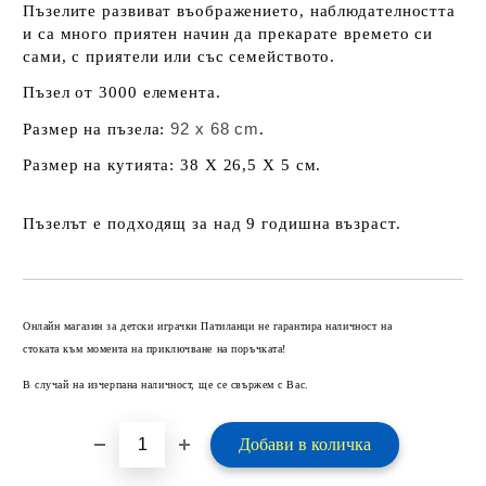
Пъзелите развиват въображението, наблюдателността
и са много приятен начин да прекарате времето си
сами, с приятели или със семейството.
Пъзел от 3000 елемента.
92 x 68 cm
Размер на пъзела:
.
Размер на кутията: 38 Х 26,5 Х 5 см.
Пъзелът е подходящ за над 9 годишна възраст.
Добави в желани
Онлайн магазин за детски играчки Патиланци не гарантира наличност на
стоката към момента на приключване на поръчката!
В случай на изчерпана наличност, ще се свържем с Вас.