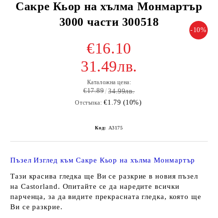
Сакре Кьор на хълма Монмартър
3000 части 300518
-10%
€16.10
31.49лв.
Каталожна цена:
€17.89
34.99лв.
€1.79 (10%)
Отстъпка:
Код:
A3175
Пъзел Изглед към Сакре Кьор на хълма Монмартър
Тази красива гледка ще Ви се разкрие в новия пъзел
на Castorland. Опитайте се да наредите всички
парченца, за да видите прекрасната гледка, която ще
Ви се разкрие.