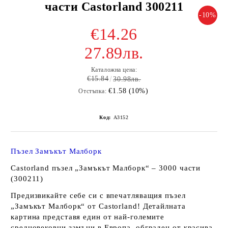
части Castorland 300211
-10%
€14.26
27.89лв.
Каталожна цена:
€15.84
30.98лв.
€1.58 (10%)
Отстъпка:
Код:
A3152
Пъзел Замъкът Малборк
Castorland пъзел „Замъкът Малборк“ – 3000 части
(300211)
Предизвикайте себе си с впечатляващия пъзел
„Замъкът Малборк“ от Castorland! Детайлната
картина представя един от най-големите
средновековни замъци в Европа, обграден от красива