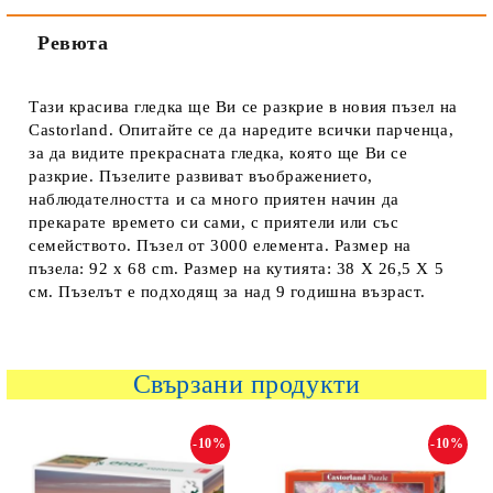
Ревюта
Тази красива гледка ще Ви се разкрие в новия пъзел на
Castorland. Опитайте се да наредите всички парченца,
за да видите прекрасната гледка, която ще Ви се
разкрие. Пъзелите развиват въображението,
наблюдателността и са много приятен начин да
прекарате времето си сами, с приятели или със
семейството. Пъзел от 3000 елемента. Размер на
пъзела: 92 x 68 cm. Размер на кутията: 38 Х 26,5 Х 5
см. Пъзелът е подходящ за над 9 годишна възраст.
Свързани продукти
-10%
-10%