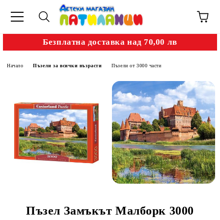
Безплатна доставка над 70,00 лв
Начало
Пъзели за всички възрасти
Пъзели от 3000 части
Пъзел Замъкът Малборк 3000