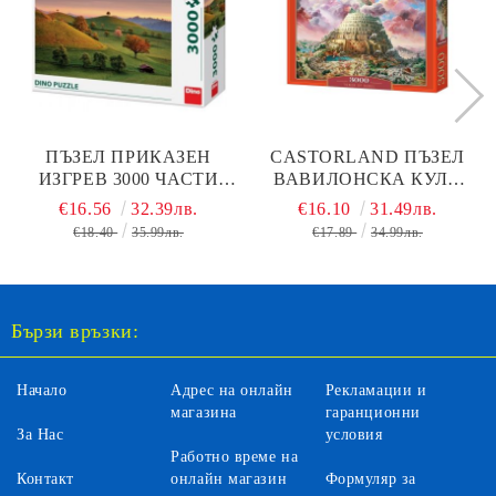
ПЪЗЕЛ ПРИКАЗЕН
CASTORLAND ПЪЗЕЛ
ИЗГРЕВ 3000 ЧАСТИ
ВАВИЛОНСКА КУЛА
DINO 563216
3000 ЧАСТИ 300563
€16.56
32.39лв.
€16.10
31.49лв.
€18.40
35.99лв.
€17.89
34.99лв.
Бързи връзки:
Начало
Адрес на онлайн
Рекламации и
магазина
гаранционни
За Нас
условия
Работно време на
Контакт
онлайн магазин
Формуляр за