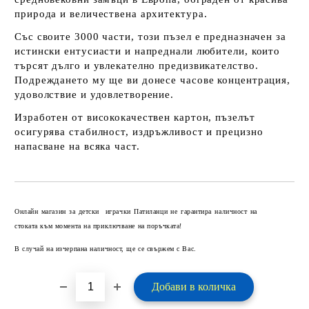
природа и величествена архитектура.
Със своите 3000 части, този пъзел е предназначен за
истински ентусиасти и напреднали любители, които
търсят дълго и увлекателно предизвикателство.
Подреждането му ще ви донесе часове концентрация,
удоволствие и удовлетворение.
Изработен от висококачествен картон, пъзелът
осигурява стабилност, издръжливост и прецизно
напасване на всяка част.
Добави в желани
Онлайн магазин за детски играчки Патиланци не гарантира наличност на
стоката към момента на приключване на поръчката!
В случай на изчерпана наличност, ще се свържем с Вас.