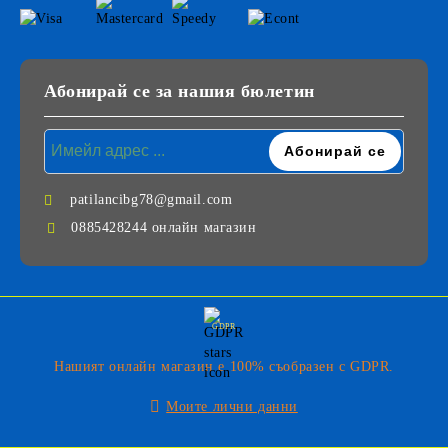
Абонирай се за нашия бюлетин
patilancibg78@gmail.com
0885428244 онлайн магазин
GDPR
Нашият онлайн магазин е 100% съобразен с GDPR.
Моите лични данни