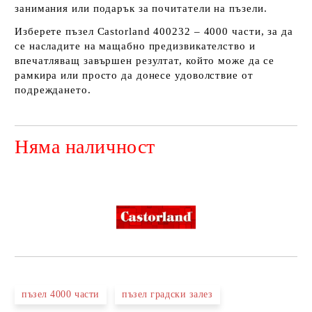
занимания или подарък за почитатели на пъзели
.
Изберете
пъзел Castorland 400232 – 4000 части
, за да
се насладите на мащабно предизвикателство и
впечатляващ завършен резултат, който може да се
рамкира или просто да донесе удоволствие от
подреждането.
Няма наличност
Добави в желани
пъзел 4000 части
пъзел градски залез