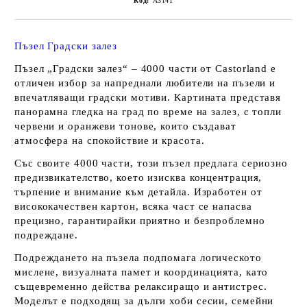
Код:
A3141
Пъзел Градски залез
Пъзел „Градски залез“ – 4000 части от Castorland
е
отличен избор за напреднали любители на пъзели и
впечатляващи градски мотиви. Картината представя
панорамна гледка на град по време на залез
, с топли
червени и оранжеви тонове, които създават
атмосфера на спокойствие и красота
.
Със своите
4000 части
, този пъзел предлага сериозно
предизвикателство, което изисква концентрация,
търпение и внимание към детайла. Изработен от
висококачествен картон
, всяка част се напасва
прецизно, гарантирайки приятно и безпроблемно
подреждане.
Подреждането на пъзела подпомага
логическото
мислене, визуалната памет и координацията
, като
същевременно действа релаксиращо и антистрес.
Моделът е подходящ за
дълги хоби сесии, семейни