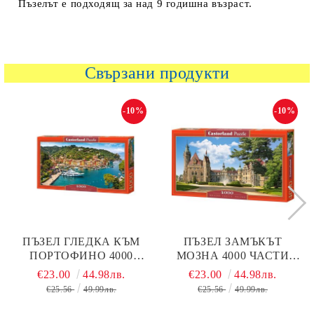
Пъзелът е подходящ за над 9 годишна възраст.
Свързани продукти
-10%
-10%
ПЪЗЕЛ ГЛЕДКА КЪМ
ПЪЗЕЛ ЗАМЪКЪТ
ПОРТОФИНО 4000
МОЗНА 4000 ЧАСТИ
ЧАСТИ CASTORLAND
CASTORLAND 400027
€23.00
44.98лв.
€23.00
44.98лв.
400201
€25.56
49.99лв.
€25.56
49.99лв.