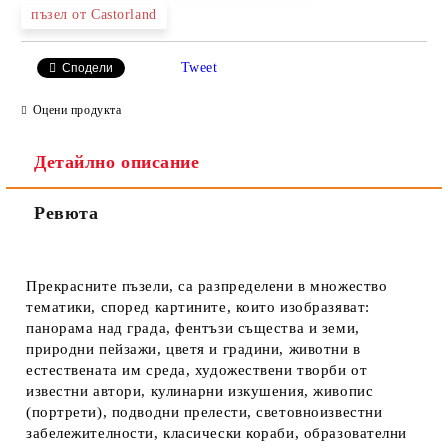
пъзел от Castorland
Tweet
Сподели
Оцени продукта
Детайлно описание
Ревюта
Прекрасните пъзели, са разпределени в множество
тематики, според картините, които изобразяват:
панорама над града, фентъзи същества и земи,
природни пейзажи, цветя и градини, животни в
естествената им среда, художествени творби от
известни автори, кулинарни изкушения, живопис
(портрети), подводни прелести, световноизвестни
забележителности, класически кораби, образователни