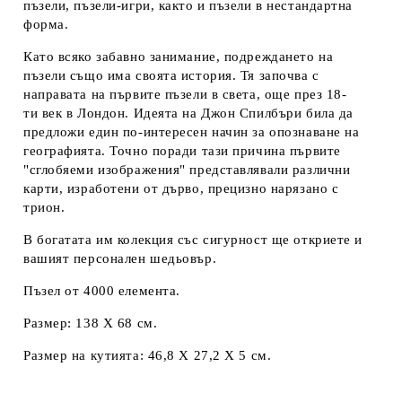
пъзели, пъзели-игри, както и пъзели в нестандартна
форма.
Като всяко забавно занимание, подреждането на
пъзели също има своята история. Тя започва с
направата на първите пъзели в света, още през 18-
ти век в Лондон. Идеята на Джон Спилбъри била да
предложи един по-интересен начин за опознаване на
географията. Точно поради тази причина първите
"сглобяеми изображения" представлявали различни
карти, изработени от дърво, прецизно нарязано с
трион.
В богатата им колекция със сигурност ще откриете и
вашият персонален шедьовър.
Пъзел от 4000 елемента.
Размер: 138 Х 68 см.
Размер на кутията: 46,8 Х 27,2 Х 5 см.