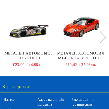
МЕТАЛЕН АВТОМОБИЛ
МЕТАЛЕН АВТОМОБИЛ
CHEVROLET
JAGUAR F-TYPE COUPE
CORVETTE C8.R
WELLY 1:24
€23.00
44.98лв.
€19.42
37.98лв.
BBURAGO 1:24
Бързи връзки:
Начало
Адрес на онлайн
Рекламации и
магазина
гаранционни