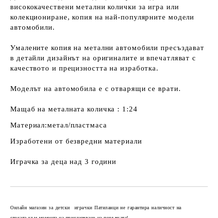
висококачествени метални колички за игра или
колекциониране, копия на най-популярните модели
автомобили.
Умалените копия на метални автомобили пресъздават
в детайли дизайнът на оригиналите и впечатляват с
качеството и прецизността на изработка.
Моделът на автомобила е с отварящи се врати.
Мащаб на металната количка : 1:24
Материал:метал/пластмаса
Изработени от безвредни материали
Играчка за деца над 3 години
Добави в желани
Онлайн магазин за детски играчки Патиланци не гарантира наличност на
стоката към момента на приключване на поръчката!