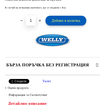
В случай на изчерпана наличност, ще се свържем с Вас.
БЪРЗА ПОРЪЧКА БЕЗ РЕГИСТРАЦИЯ
САМО ПОПЪЛНЕТЕ 2 ПОЛЕТА
Tweet
Сподели
Оцени продукта
Информация за Съответствие
Детайлно описание
Ние ще се свържем с вас в рамките на работния ден.