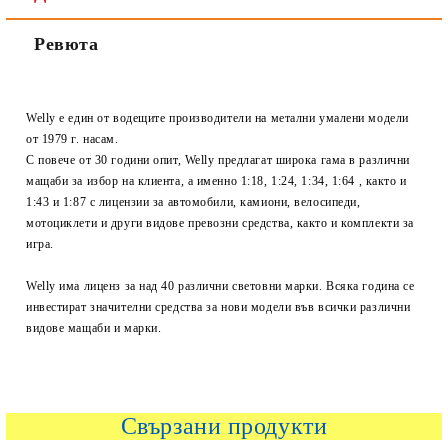
Ревюта
Welly е един от водещите производители на метални умалени модели
от 1979 г. насам.
С повече от 30 години опит, Welly предлагат широка гама в различни
мащаби за избор на клиента, а именно 1:18, 1:24, 1:34, 1:64 , както и
1:43 и 1:87 с лицензии за автомобили, камиони, велосипеди,
мотоциклети и други видове превозни средства, както и комплекти за
игра.
Welly има лиценз за над 40 различни световни марки. Всяка година се
инвестират значителни средства за нови модели във всички различни
видове мащаби и марки.
Свързани продукти