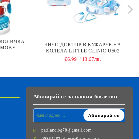
 КОЛИЧКА
ЧИЧО ДОКТОР В КУФАРЧЕ НА
SMOBY
КОЛЕЛА LITTLE CLINIC U502
.
€6.99
13.67лв.
Абонирай се за нашия бюлетин
patilancibg78@gmail.com
0885428244 онлайн магазин