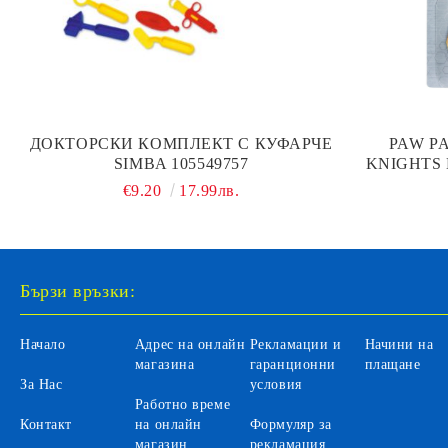
ДОКТОРСКИ КОМПЛЕКТ С КУФАРЧЕ
PAW P
SIMBA 105549757
KNIGHTS 
€9.20
17.99лв.
Бързи връзки:
Начало
Адрес на онлайн
Рекламации и
Начини на
магазина
гаранционни
плащане
За Нас
условия
Работно време
Контакт
на онлайн
Формуляр за
магазин
рекламация