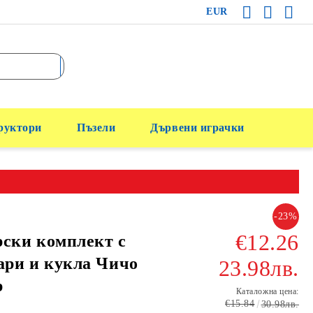
EUR
руктори
Пъзели
Дървени играчки
-23%
€12.26
ски комплект с
ари и кукла Чичо
23.98лв.
р
Каталожна цена:
€15.84
30.98лв.