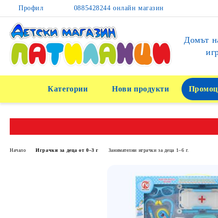
Профил
0885428244 онлайн магазин
Домът н
иг
Категории
Нови продукти
Промоц
Начало
Играчки за деца от 0–3 г
Занимателни играчки за деца 1–6 г.