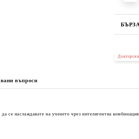
БЪРЗ
САМО ПО
Докторски
Ние ще се
авани въпроси
 да се наслаждавате на ученето чрез интелигентна комбинация 