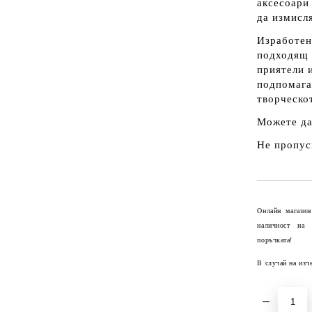
аксесоари
да измисл
Изработен
подходящ к
приятели 
подпомага
творческо
Можете да
Не пропус
Онлайн магазин
наличност на
поръчката!
В случай на изч