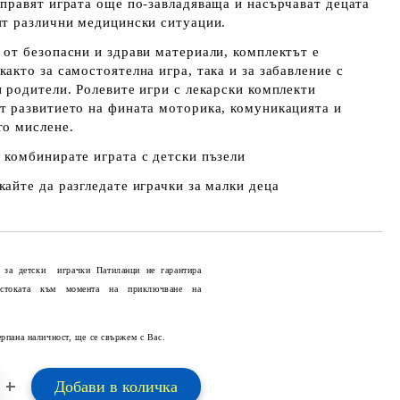
 правят играта още по-завладяваща и насърчават децата
ят различни медицински ситуации.
 от безопасни и здрави материали, комплектът е
акто за самостоятелна игра, така и за забавление с
и родители. Ролевите игри с лекарски комплекти
т развитието на фината моторика, комуникацията и
то мислене.
 комбинирате играта с
детски пъзели
кайте да разгледате
играчки за малки деца
 за детски играчки Патиланци не гарантира
 стоката към момента на приключване на
Добави в желани
ерпана наличност, ще се свържем с Вас.