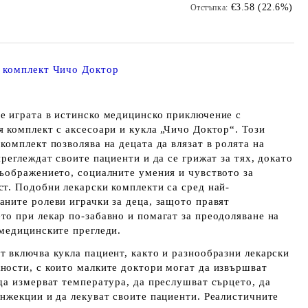
€3.58 (22.6%)
Отстъпка:
 комплект Чичо Доктор
е играта в истинско медицинско приключение с
я комплект с аксесоари и кукла „Чичо Доктор“. Този
комплект позволява на децата да влязат в ролята на
преглеждат своите пациенти и да се грижат за тях, докато
въображението, социалните умения и чувството за
ст. Подобни лекарски комплекти са сред най-
аните ролеви играчки за деца, защото правят
то при лекар по-забавно и помагат за преодоляване на
 медицинските прегледи.
т включва кукла пациент, както и разнообразни лекарски
ности, с които малките доктори могат да извършват
 да измерват температура, да преслушват сърцето, да
инжекции и да лекуват своите пациенти. Реалистичните