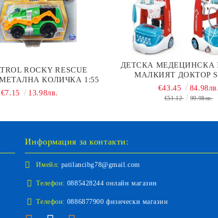
ДЕТСКА МЕДЕЦИНСКА
ATROL ROCKY RESCUE
МАЛКИЯТ ДОКТОР 
МЕТАЛНА КОЛИЧКА 1:55
7600340202
€43.45
84.98лв
€7.15
13.98лв.
€51.12
99.98лв.
Информация за контакти:
Имейл:
patilancibg78@gmail.com
Телефон:
0885428244 онлайн магазин
Телефон:
0886877900 физически магазин