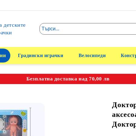
а детските
рачки
ии
Градински играчки
Велосипеди
Конст
Безплатна доставка над 70,00 лв
Доктор
аксесо
Докто