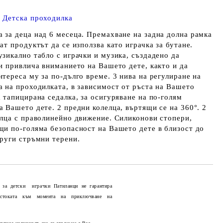
 Детска проходилка
 за деца над 6 месеца. Премахване на задна долна рамка
ат продуктът да се използва като играчка за бутанe.
зикално табло с играчки и музика, създадено да
 и привлича вниманието на Вашето дете, както и да
тереса му за по-дълго време. 3 нива на регулиране на
а на проходилката, в зависимост от ръста на Вашето
 тапицирана седалка, за осигуряване на по-голям
 Вашето дете. 2 предни колелца, въртящи се на 360°. 2
елца с праволинейно движение. Силиконови стопери,
щи по-голяма безопасност на Вашето дете в близост до
други стръмни терени.
 за детски играчки Патиланци не гарантира
 стоката към момента на приключване на
Добави в желани