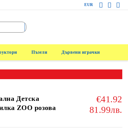
EUR
руктори
Пъзели
Дървени играчки
€41.92
ална Детска
илка ZOO розова
81.99лв.