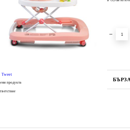
В случай на изч
Tweet
БЪРЗ
ени продукта
тветствие
САМО ПО
Ние ще се