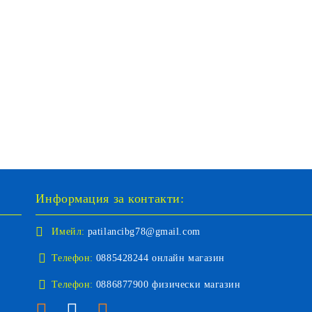
Информация за контакти:
Имейл:
patilancibg78@gmail.com
Телефон:
0885428244 онлайн магазин
Телефон:
0886877900 физически магазин