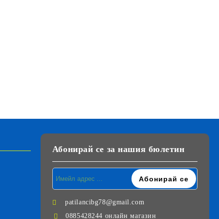
Абонирай се за нашия бюлетин
patilancibg78@gmail.com
0885428244 онлайн магазин