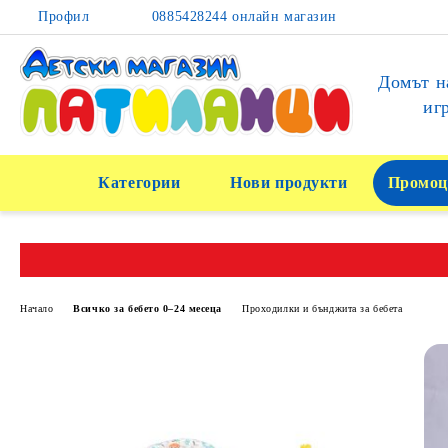
Профил
0885428244 онлайн магазин
Домът н
иг
Категории
Нови продукти
Промоц
Начало
Всичко за бебето 0–24 месеца
Проходилки и бънджита за бебета