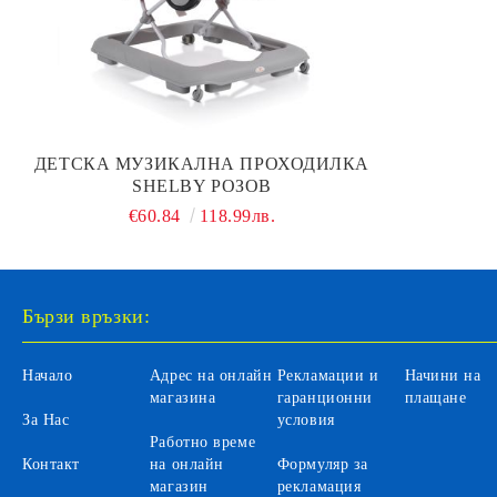
ДЕТСКА МУЗИКАЛНА ПРОХОДИЛКА
SHELBY РОЗОВ
€60.84
118.99лв.
Бързи връзки:
Начало
Адрес на онлайн
Рекламации и
Начини на
магазина
гаранционни
плащане
За Нас
условия
Работно време
Контакт
на онлайн
Формуляр за
магазин
рекламация