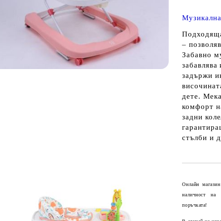
Музикална
Подходяща
– позволяв
Забавно му
забавлява
задържи ин
височинат
дете. Мека
комфорт на
задни кол
гарантира
стълби и 
Онлайн магазин
наличност на
поръчката!