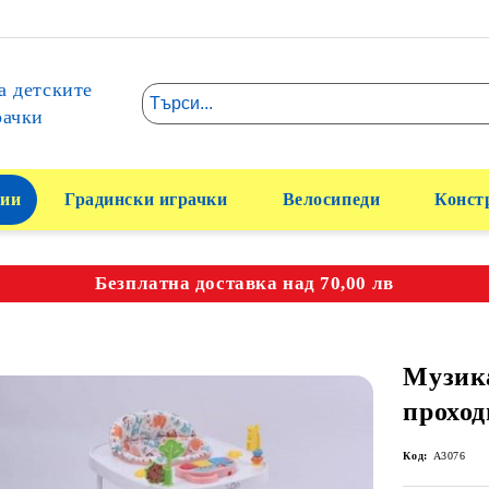
а детските
рачки
ии
Градински играчки
Велосипеди
Конст
Безплатна доставка над 70,00 лв
Музик
проход
Код:
A3076