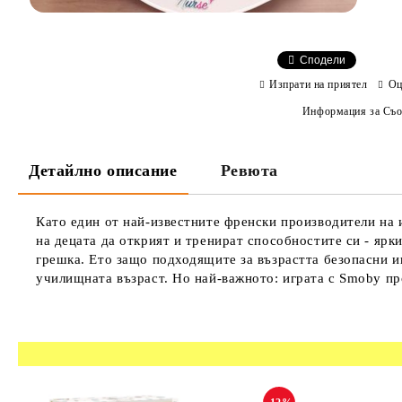
Сподели
Изпрати на приятел
Оц
Информация за Съо
Детайлно описание
Ревюта
Като един от най-известните френски производители на и
на децата да открият и тренират способностите си - ярки
грешка. Ето защо подходящите за възрастта безопасни иг
училищната възраст. Но най-важното: играта с Smoby про