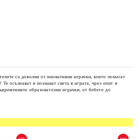
телите са доволни от иновативни играчки, които помагат
 Те осъзнават и познават света в играта, чрез опит и
съвременните образователни играчки, от бебето до