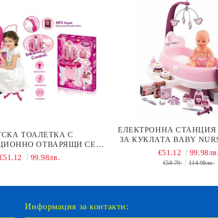
ЕЛЕКТРОННА СТАНЦИЯ 
ТСКА ТОАЛЕТКА С
ЗА КУКЛАТА BABY NUR
ЦИОННО ОТВАРЯЩИ СЕ
220347
€51.12
99.98лв
РАТИЧКИ 008-18
€51.12
99.98лв.
€58.79
114.98лв.
Информация за контакти: