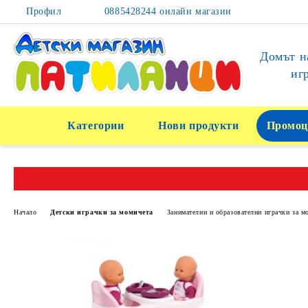
Профил
0885428244 онлайн магазин
Домът н
иг
Категории
Нови продукти
Промоц
Начало
Детски играчки за момичета
Занимателни и образователни играчки за м