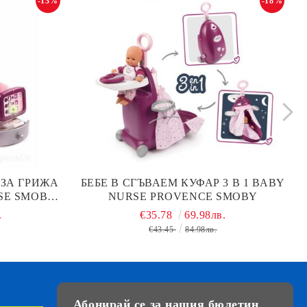
-13%
-18%
ЗА ГРИЖА
БЕБЕ В СГЪВАЕМ КУФАР 3 В 1 BABY
SE SMOBY
NURSE PROVENCE SMOBY
.
€35.78
69.98лв.
€43.45
84.98лв.
Абонирай се за нашия бюлетин