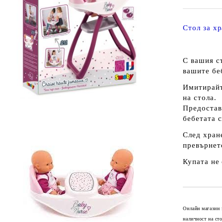
Стол за хр
С вашия с
вашите бе
Имитирайт
на стола.
Предостав
бебетата с
След хране
превърнете
Купата не
Онлайн магазин 
наличност на ст