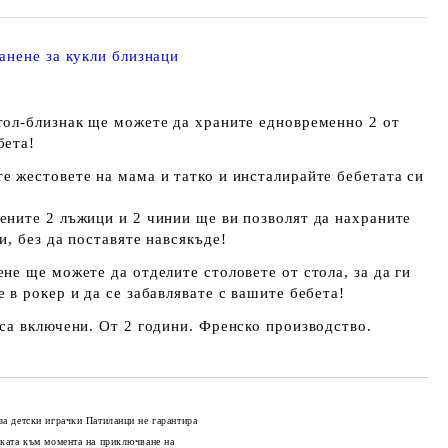
анене за кукли близнаци
тол-близнак ще можете да храните едновременно 2 от
бета!
е жестовете на мама и татко и инсталирайте бебетата си
ените 2 лъжици и 2 чинии ще ви позволят да нахраните
и, без да поставяте навсякъде!
не ще можете да отделите столовете от стола, за да ги
 в рокер и да се забавлявате с вашите бебета!
 са включени. От 2 години. Френско производство.
за детски играчки Патиланци не гарантира
оката към момента на приключване на