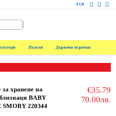
EUR
руктори
Пъзели
Дървени играчки
€35.79
 за хранене на
 близнаци BABY
70.00лв.
 SMOBY 220344