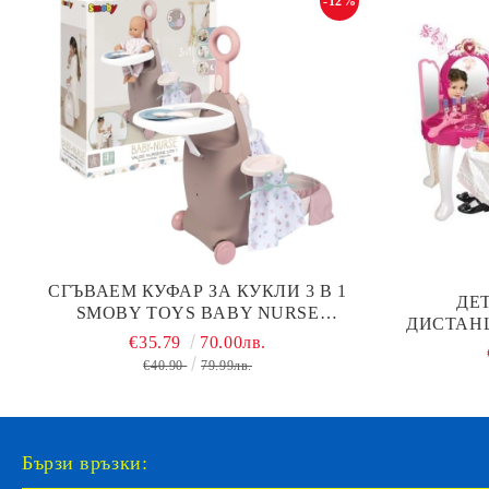
-12%
СГЪВАЕМ КУФАР ЗА КУКЛИ 3 В 1
ДЕ
SMOBY TOYS BABY NURSE
ДИСТАН
7600220374
€35.79
70.00лв.
В
€40.90
79.99лв.
Бързи връзки: