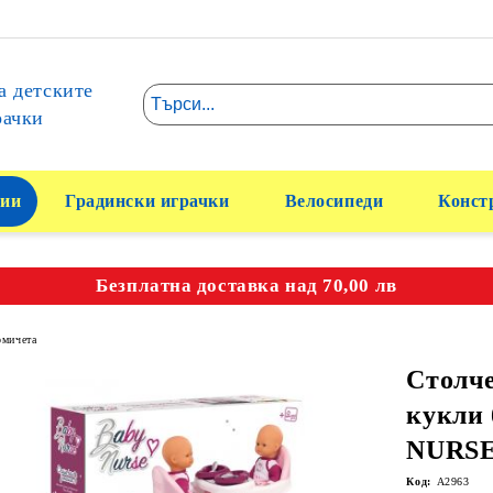
а детските
рачки
ии
Градински играчки
Велосипеди
Конст
Безплатна доставка над 70,00 лв
омичета
Столче
кукли
NURSE
Код:
A2963