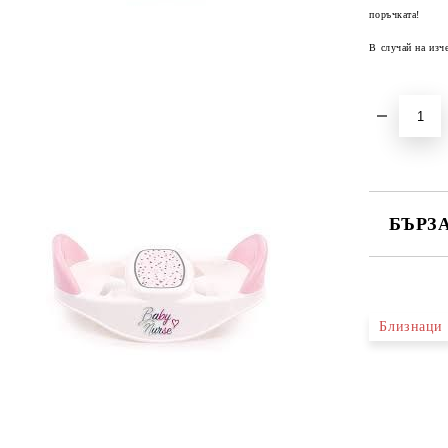
поръчката!
В случай на изч
БЪРЗ
САМО ПО
Близнаци
Ние ще се