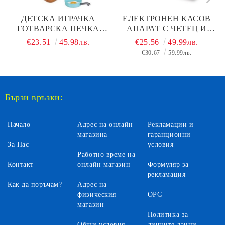
ДЕТСКА ИГРАЧКА
ЕЛЕКТРОНЕН КАСОВ
ГОТВАРСКА ПЕЧКА
АПАРАТ С ЧЕТЕЦ И
3253
КАНТАР SMOBY
€23.51
45.98лв.
€25.56
49.99лв.
7600350111
€30.67
59.99лв.
Бързи връзки:
Начало
Адрес на онлайн
Рекламации и
магазина
гаранционни
За Нас
условия
Работно време на
Контакт
онлайн магазин
Формуляр за
рекламация
Как да поръчам?
Адрес на
физическия
ОРС
магазин
Политика за
Общи условия
личните данни