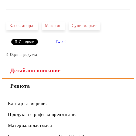
САМО ПОПЪЛНЕТЕ 2 ПОЛЕТА
Касов апарат
Магазин
Супермаркет
Tweet
Сподели
Ние ще се свържем с вас в рамките на работния ден.
Оцени продукта
Детайлно описание
Ревюта
Кантар за мерене.
Продукти с рафт за предлагане.
Материал:пластмаса