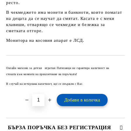
ресто.
В чекмеджето има монети и банкноти, които помагат
на децата да се научат да смятат. Касата е с меки
клавиши, отварящо се чекмедже и бележка за
сметката отгоре.
Монитора на косовия апарат е ЛСД.
Добави в желани
Онлайн магазин за детски играчки Патиланци не гарантира наличност на
стоката към момента на приключване на поръчката!
В случай на изчерпана наличност, ще се свържем с Вас.
БЪРЗА ПОРЪЧКА БЕЗ РЕГИСТРАЦИЯ