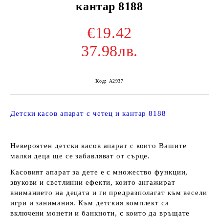
кантар 8188
€19.42
37.98лв.
Код:
A2937
Детски касов апарат с четец и кантар 8188
Невероятен детски касов апарат с които Вашите
малки деца ще се забавляват от сърце.
Касовият апарат за дете е с множество функции,
звукови и светлинни ефекти, които ангажират
вниманието на децата и ги предразполагат към весели
игри и занимания. Към детския комплект са
включени монети и банкноти, с които да връщате