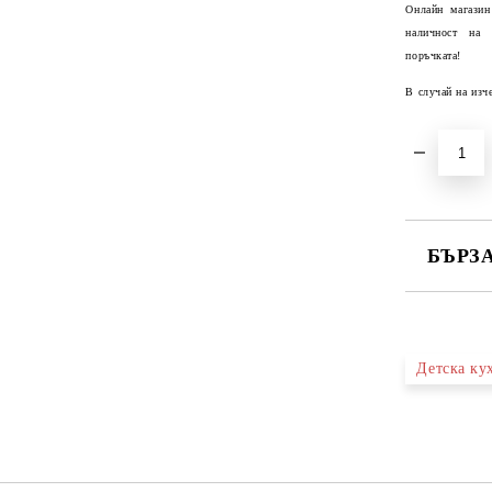
Онлайн магазин
наличност на
поръчката!
В случай на изч
БЪРЗ
САМО ПО
Детска ку
Ние ще се