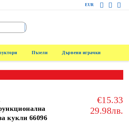
EUR
руктори
Пъзели
Дървени играчки
€15.33
а
функционална
29.98лв.
за кукли 66096