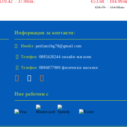
€19.42
37.98лв.
€53.68
104.99лв
€58.79
114.98лв.
Информация за контакти:
Имейл:
patilancibg78@gmail.com
Телефон:
0885428244 онлайн магазин
Телефон:
0886877900 физически магазин
Ние работим с