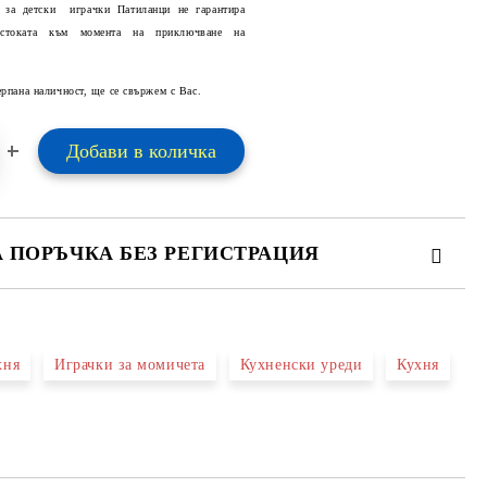
 за детски играчки Патиланци не гарантира
 стоката към момента на приключване на
Добави в желани
ерпана наличност, ще се свържем с Вас.
А ПОРЪЧКА БЕЗ РЕГИСТРАЦИЯ
ПЪЛНЕТЕ 2 ПОЛЕТА
хня
Играчки за момичета
Кухненски уреди
Кухня
 свържем с вас в рамките на работния ден.