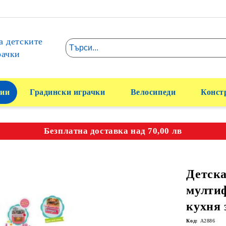
а детските
рачки
ии
Градински играчки
Велосипеди
Конст
Безплатна доставка над 70,00 лв
Детск
мулти
кухня 
Код:
A2886