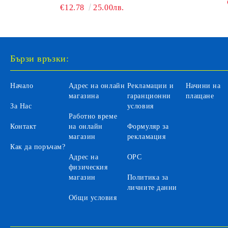
€12.78
25.00лв.
Бързи връзки:
Начало
Адрес на онлайн
Рекламации и
Начини на
магазина
гаранционни
плащане
За Нас
условия
Работно време
Контакт
на онлайн
Формуляр за
магазин
рекламация
Как да поръчам?
Адрес на
ОРС
физическия
магазин
Политика за
личните данни
Общи условия