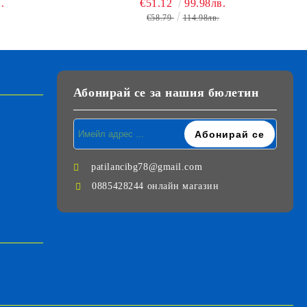
.
€51.12
99.98лв.
€58.79
114.98лв.
Абонирай се за нашия бюлетин
patilancibg78@gmail.com
0885428244 онлайн магазин