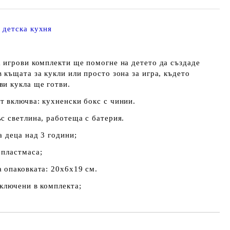
 детска кухня
а игрови комплекти ще помогне на детето да създаде
 къщата за кукли или просто зона за игра, където
ви кукла ще готви.
т включва: кухненски бокс с чинии.
ъс светлина, работеща с батерия.
а деца над 3 години;
 пластмаса;
а опаковката: 20х6х19 см.
включени в комплекта;