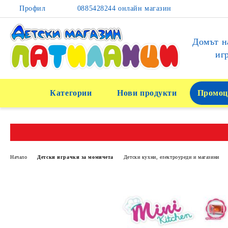
Профил
0885428244 онлайн магазин
Домът н
иг
Категории
Нови продукти
Промоц
Начало
Детски играчки за момичета
Детски кухни, електроуреди и магазини