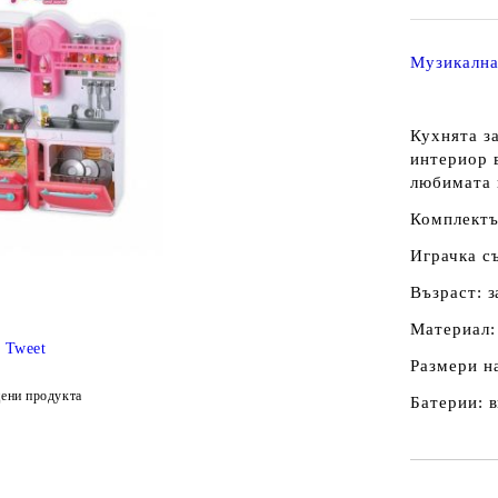
Музикална
Кухнята з
интериор в
любимата 
Комплектъ
Играчка с
Възраст: з
Материал:
Tweet
Размери н
ени продукта
Батерии: 