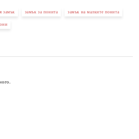
я замък
замък за понита
замък на малките понита
 свържем с вас в рамките на работния ден.
пони
много.