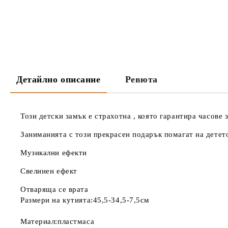
Детайлно описание
Ревюта
Този детски замък е страхотна , която гарантира часове 
Заниманията с този прекрасен подарък помагат на детето
Музикални ефекти
Свелинен ефект
Отваряща се врата
Размери на кутията:45,5-34,5-7,5см
Материал:пластмаса