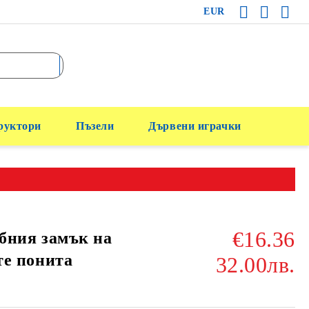
EUR
руктори
Пъзели
Дървени играчки
€16.36
бния замък на
те понита
32.00лв.