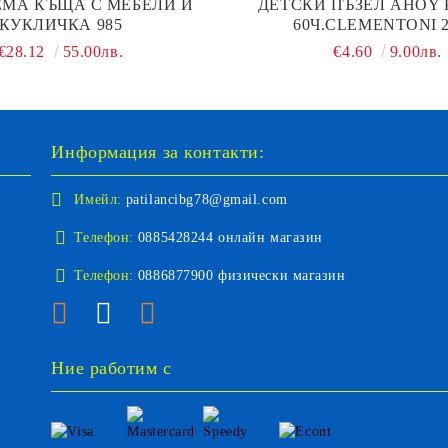
ЕМА КЪЩА С МЕБЕЛИ И
ДЕТСКИ ПЪЗЕЛ AHOY P
КУКЛИЧКА 985
60Ч.CLEMENTONI 2
€28.12
55.00лв.
€4.60
9.00лв.
Информация за контакти:
Имейл:
patilancibg78@gmail.com
Телефон:
0885428244 онлайн магазин
Телефон:
0886877900 физически магазин
Ние работим с