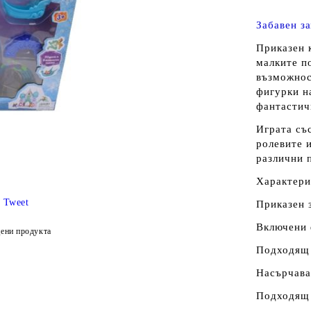
Забавен з
Приказен к
малките п
възможност
фигурки на
фантастич
Играта съ
ролевите и
различни 
Характери
Tweet
Приказен 
Включени 
ени продукта
Подходящ 
Насърчава
Подходящ 