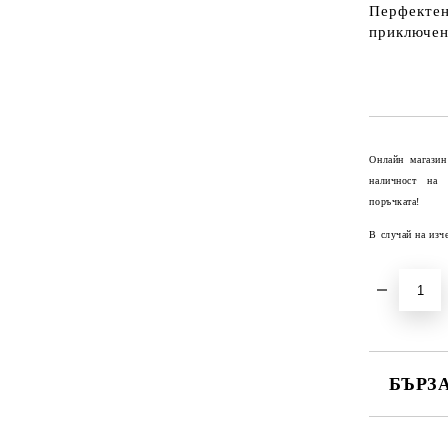
Перфектен
приключен
Онлайн магазин
наличност на
поръчката!
В случай на изч
БЪРЗ
САМО ПО