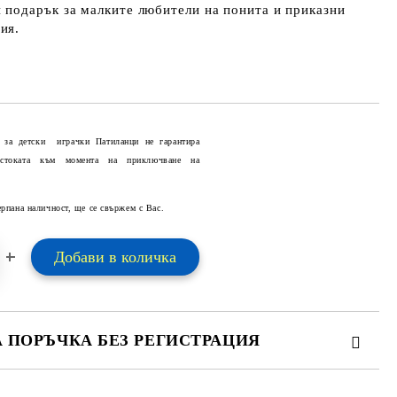
 подарък за малките любители на понита и приказни
ия.
 за детски играчки Патиланци не гарантира
 стоката към момента на приключване на
Добави в желани
ерпана наличност, ще се свържем с Вас.
А ПОРЪЧКА БЕЗ РЕГИСТРАЦИЯ
ПЪЛНЕТЕ 2 ПОЛЕТА