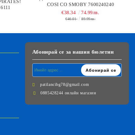
IRATES!
COSI CO SMOBY 7600240240
6111
€38.34
74.99лв.
€46.01
89.99лв.
Абонирай се за нашия бюлетин
patilancibg78@gmail.com
0885428244 онлайн магазин