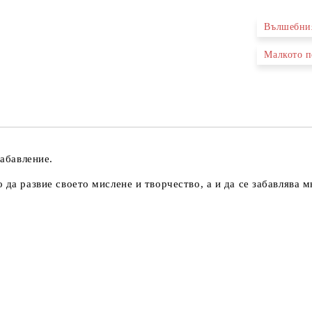
Вълшебни
Ние ще се
Малкото 
забавление.
 да развие своето мислене и творчество, а и да се забавлява 