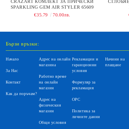
CRAZART КОМЛЕКТ ЗА ПРИЧЕСКИ
СГЛОБЯ
SPARKLING GEM AIR STYLER 65609
€35.79
70.00лв.
Бързи връзки:
Начало
Адрес на онлайн
Рекламации и
Начини на
магазина
гаранционни
плащане
За Нас
условия
Работно време
Контакт
на онлайн
Формуляр за
магазин
рекламация
Как да поръчам?
Адрес на
ОРС
физическия
магазин
Политика за
личните данни
Общи условия