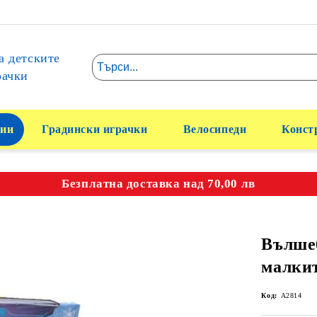
а детските
рачки
ии
Градински играчки
Велосипеди
Конст
Безплатна доставка над 70,00 лв
Вълше
малки
Код:
A2814