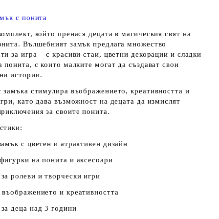
амък с понита
омплект, който пренася децата в магическия свят на
онита. Вълшебният замък предлага множество
и за игра – с красиви стаи, цветни декорации и сладки
 понита, с които малките могат да създават свои
ни истории.
с замъка стимулира въображението, креативността и
гри, като дава възможност на децата да измислят
приключения за своите понита.
стики:
замък с цветен и атрактивен дизайн
фигурки на понита и аксесоари
за ролеви и творчески игри
 въображението и креативността
за деца над 3 години