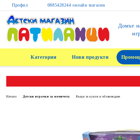
Профил
0885428244 онлайн магазин
Домът н
иг
Категории
Нови продукти
Промоц
Начало
Детски играчки за момичета
Къщи за кукли и обзавеждане