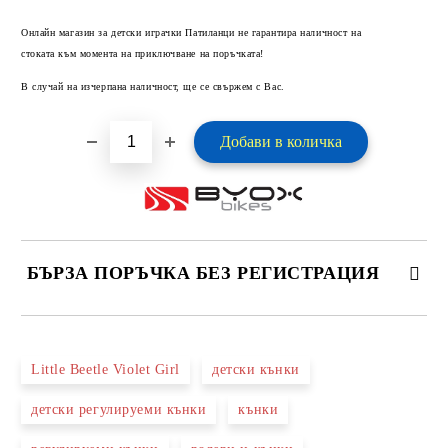
Добави в желани
Онлайн магазин за детски играчки Патиланци не гарантира наличност на
стоката към момента на приключване на поръчката!
В случай на изчерпана наличност, ще се свържем с Вас.
БЪРЗА ПОРЪЧКА БЕЗ РЕГИСТРАЦИЯ
САМО ПОПЪЛНЕТЕ 2 ПОЛЕТА
Little Beetle Violet Girl
детски кънки
детски регулируеми кънки
кънки
Ние ще се свържем с вас в рамките на работния ден.