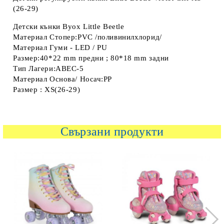
(26-29)
Детски кънки Byox Little Beetle
Материал Стопер:PVC /поливинилхлорид/
Материал Гуми - LED / PU
Размер:40*22 mm предни ; 80*18 mm задни
Тип Лагери:ABEC-5
Материал Основа/ Носач:PP
Размер : XS(26-29)
Свързани продукти