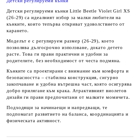
Детски регулируеми кънки
Детски регулируеми кънки Little Beetle Violet Girl XS
(26-29) са идеалният избор за малки любители на
кънките, които тепърва откриват удоволствието от
карането.
Моделът е с регулируем размер (26-29), което
позволява дългосрочно използване, докато детето
расте. Това ги прави практични и удобни за
родителите, без необходимост от честа подмяна.
Кънките са проектирани с внимание към комфорта и
безопасността – стабилна конструкция, сигурно
закопчаване и удобна вътрешна част, която осигурява
добро прилягане към крака. Атрактивният виолетов
дизайн ги прави предпочитани от малките момичета.
Подходящи за начинаещи и напредващи, те
подпомагат развитието на баланса, координацията и
физическата активност.