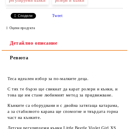
регулируеми кънки
ролери и кънки
Tweet
Сподели
Оцени продукта
Детайлно описание
Ревюта
Теса идеален избор за по-малките деца.
С тях те бързо ще свикнат да карат ролери и кънки, и
това ще им стане любимият метод за придвижване.
Кънките са оборудвани и с двойна затягаща катарама,
а за стабилното карана ще спомогне и твърдата горна
част на кънките.
Детски регулируеми кънки Little Beetle Violet Girl XS