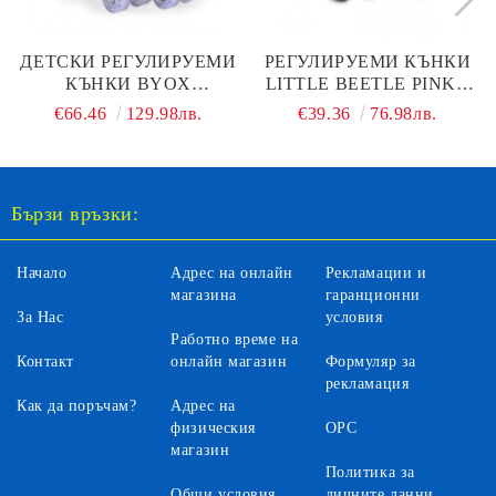
ДЕТСКИ РЕГУЛИРУЕМИ
РЕГУЛИРУЕМИ КЪНКИ
КЪНКИ BYOX
LITTLE BEETLE PINKY
EUPHORIA, S (31-34)
GIRL XS 26-29
€66.46
129.98лв.
€39.36
76.98лв.
Бързи връзки:
Начало
Адрес на онлайн
Рекламации и
магазина
гаранционни
За Нас
условия
Работно време на
Контакт
онлайн магазин
Формуляр за
рекламация
Как да поръчам?
Адрес на
физическия
ОРС
магазин
Политика за
Общи условия
личните данни