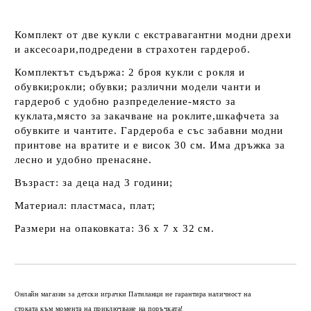
Комплект от две кукли с екстравагантни модни дрехи
и аксесоари,подредени в страхотен гардероб.
Комплектът съдържа: 2 броя кукли с рокля и
обувки;рокли; обувки; различни модели чанти и
гардероб с удобно разпределение-място за
куклата,място за закачване на роклите,шкафчета за
обувките и чантите. Гардероба е със забавни модни
принтове на вратите и е висок 30 см. Има дръжка за
лесно и удобно пренасяне.
Възраст: за деца над 3 години;
Материал: пластмаса, плат;
Размери на опаковката: 36 х 7 х 32 см.
Добави в желани
Онлайн магазин за детски играчки Патиланци не гарантира наличност на
стоката към момента на приключване на поръчката!