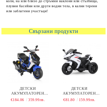
коли, на или близо до стръмни наклони или стълбища,
плувни басейни или други водни тела, в кални терени
или заблатени участъци!
Свързани продукти
ДЕТСКИ
ДЕТСКИ
АКУМУЛАТОРЕН
АКУМУЛАТОРЕН
МОТОР RIMINI V6RR
МОТОР HURRICANE
€184.06
359.99лв.
€81.80
159.99лв.
СИН
MDX 618 БЯЛ