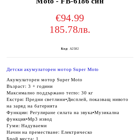
Moto - FB-6186 син
€94.99
185.78лв.
Код:
A2582
Детски акумулаторен мотор Super Moto
Акумулаторен мотор Super Moto
Възраст: 3 + години
Максимално поддържано тегло: 30 кг
Екстри: Предни светлини•Дисплей, показващ нивото
на заряд на батерията
Функции: Регулиране силата на звука•Музикална
функция•Мp3 извод
Гуми: Надуваеми
Начин на преместване: Електрическо
Брой места: 1