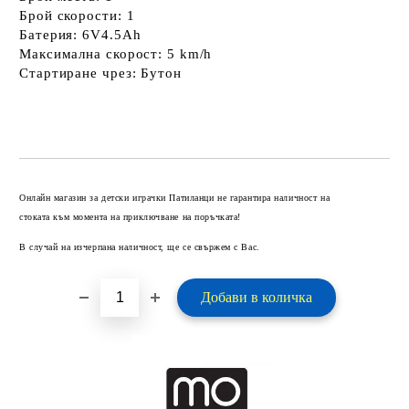
Брой скорости: 1
Батерия: 6V4.5Ah
Максимална скорост: 5 km/h
Стартиране чрез: Бутон
Добави в желани
Онлайн магазин за детски играчки Патиланци не гарантира наличност на
стоката към момента на приключване на поръчката!
В случай на изчерпана наличност, ще се свържем с Вас.