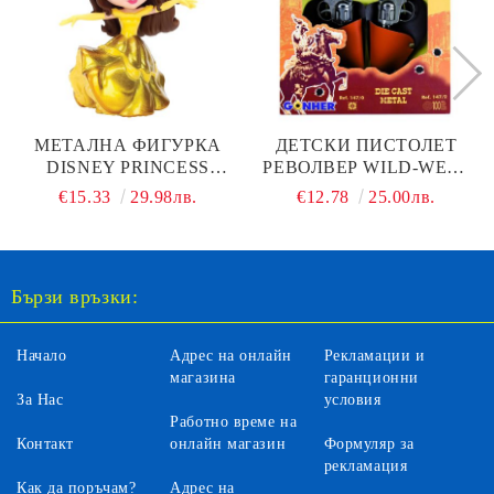
МЕТАЛНА ФИГУРКА
ДЕТСКИ ПИСТОЛЕТ
DISNEY PRINCESS
РЕВОЛВЕР WILD-WEST
GOLD GOWN BELLE
GONHER 147/0
€15.33
29.98лв.
€12.78
25.00лв.
JADA 253071006
Бързи връзки:
Начало
Адрес на онлайн
Рекламации и
магазина
гаранционни
За Нас
условия
Работно време на
Контакт
онлайн магазин
Формуляр за
рекламация
Как да поръчам?
Адрес на