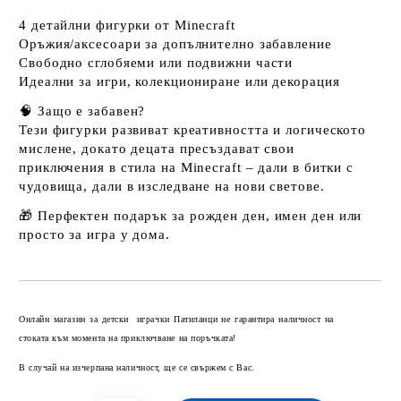
4 детайлни фигурки от Minecraft
Оръжия/аксесоари за допълнително забавление
Свободно сглобяеми или подвижни части
Идеални за игри, колекциониране или декорация
🧠
Защо е забавен?
Тези фигурки развиват креативността и логическото
мислене, докато децата пресъздават свои
приключения в стила на Minecraft – дали в битки с
чудовища, дали в изследване на нови светове.
🎁
Перфектен подарък
за рожден ден, имен ден или
просто за игра у дома.
Добави в желани
Онлайн магазин за детски играчки Патиланци не гарантира наличност на
стоката към момента на приключване на поръчката!
В случай на изчерпана наличност, ще се свържем с Вас.