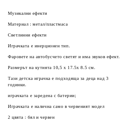
Музикални ефекти
Материал : метал/пластмаса
Светлинни ефекти
Играчката е инерционен тип.
Фаровете на автобусчето светят и има звуков ефект.
Размерът на кутията 10,5 х 17.5х 8.5 см.
Тази детска играчка е подходяща за деца над 3
годинки.
играчката е заредена с батерии;
Играчката е налична само в червеният модел
2 цвята : бял и червен