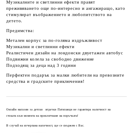
Музикалните и светлинни ефекти правят
преживяването още по-интересно и ангажиращо, като
стимулират въображението и любопитството на
детето.
Предимства:
Метален корпус за по-голяма издръжливост
Музикални и светлинни ефекти
Реалистичен дизайн на лондонски двуетажен автобус
Подвижни колела за свободно движение
Подходящ за деца над 3 години
Перфектен подарък за малки любители на превозните
средства и градските приключения!
Добави в желани
Онлайн магазин за детски играчки Патиланци не гарантира наличност на
стоката към момента на приключване на поръчката!
В случай на изчерпана наличност, ще се свържем с Вас.