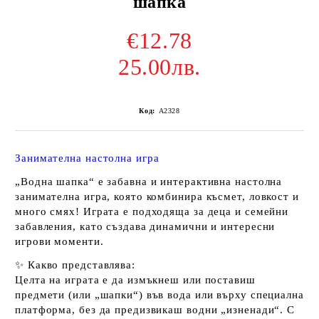
шапка
€12.78
25.00лв.
Код:
A2328
Занимателна настолна игра
„Водна шапка“ е забавна и интерактивна настолна
занимателна игра, която комбинира късмет, ловкост и
много смях! Играта е подходяща за деца и семейни
забавления, като създава динамични и интересни
игрови моменти.
✨
Какво представлява:
Целта на играта е да измъкнеш или поставиш
предмети (или „шапки“) във вода или върху специална
платформа, без да предизвикаш водни „изненади“. С