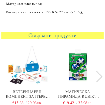
Материал: пластмаса;
Размери на опаковката: 27х6.5х27 см. (в/ш/д);
Свързани продукти
ВЕТЕРИНАРЕН
МАГИЧЕСКА
КОМПЛЕКТ ЗА ПЪРВА
ПИРАМИДА RUBIK'S
ПОМОЩ TOOKY TOY
CONNECTOR SNAKE
€15.33
29.98лв.
€19.42
37.98лв.