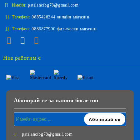
Имейл:
patilancibg78@gmail.com
Телефон:
0885428244 онлайн магазин
Телефон:
0886877900 физически магазин
Ние работим с
Абонирай се за нашия бюлетин
patilancibg78@gmail.com