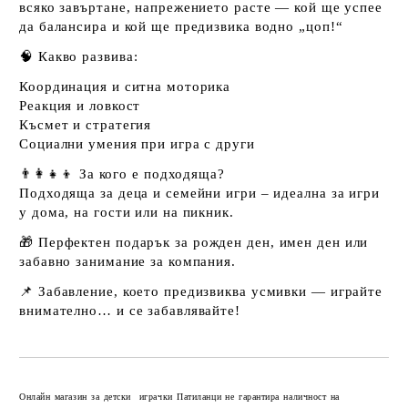
всяко завъртане, напрежението расте — кой ще успее
да балансира и кой ще предизвика водно „цоп!“
🧠
Какво развива:
Координация и ситна моторика
Реакция и ловкост
Късмет и стратегия
Социални умения при игра с други
👨‍👩‍👧‍👦
За кого е подходяща?
Подходяща за деца и семейни игри – идеална за игри
у дома, на гости или на пикник.
🎁
Перфектен подарък
за рожден ден, имен ден или
забавно занимание за компания.
📌 Забавление, което предизвиква усмивки — играйте
внимателно… и се забавлявайте!
Добави в желани
Онлайн магазин за детски играчки Патиланци не гарантира наличност на