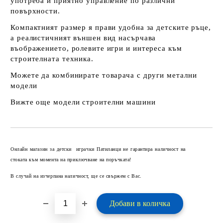
употреба и приятно управление по различни
повърхности.
Компактният размер я прави удобна за детските ръце,
а реалистичният външен вид насърчава
въображението, ролевите игри и интереса към
строителната техника.
Можете да комбинирате товарача с други
метални
модели
Вижте още модели
строителни машини
Добави в желани
Онлайн магазин за детски играчки Патиланци не гарантира наличност на
стоката към момента на приключване на поръчката!
В случай на изчерпана наличност, ще се свържем с Вас.