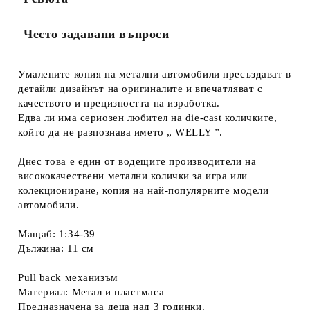
Често задавани въпроси
Умалените копия на метални автомобили пресъздават в
детайли дизайнът на оригиналите и впечатляват с
качеството и прецизността на изработка.
Едва ли има сериозен любител на die-cast количките,
който да не разпознава името „ WELLY ”.
Днес това е един от водещите производители на
висококачествени метални колички за игра или
колекциониране, копия на най-популярните модели
автомобили.
Мащаб: 1:34-39
Дължина: 11 см
Pull back механизъм
Материал: Метал и пластмаса
Предназначена за деца над 3 годинки.