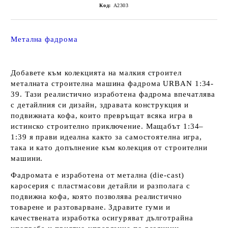
Код:
A2303
Метална фадрома
Добавете към колекцията на малкия строител
металната строителна машина фадрома URBAN 1:34-
39. Тази реалистично изработена фадрома впечатлява
с детайлния си дизайн, здравата конструкция и
подвижната кофа, които превръщат всяка игра в
истинско строително приключение. Мащабът 1:34–
1:39 я прави идеална както за самостоятелна игра,
така и като допълнение към колекция от строителни
машини.
Фадромата е изработена от метална (die-cast)
каросерия с пластмасови детайли и разполага с
подвижна кофа, която позволява реалистично
товарене и разтоварване. Здравите гуми и
качествената изработка осигуряват дълготрайна